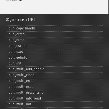
Функции cURL
curl_​copy_​handle
curl_​errno
curl_​error
curl_​escape
curl_​exec
curl_​getinfo
curl_​init
curl_​multi_​add_​handle
curl_​multi_​close
curl_​multi_​errno
curl_​multi_​exec
curl_​multi_​getcontent
curl_​multi_​info_​read
curl_​multi_​init