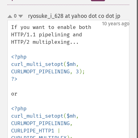
ryosuke_i_628 at yahoo dot co dot jp
0
¶
up
down
10 years ago
If you want to enable both 
HTTP/1.1 pipelining and 
HTTP/2 multiplexing...

<?php

curl_multi_setopt
(
$mh
, 
CURLMOPT_PIPELINING
, 
3
or

<?php

curl_multi_setopt
(
$mh
, 
CURLMOPT_PIPELINING
, 
CURLPIPE_HTTP1 
| 