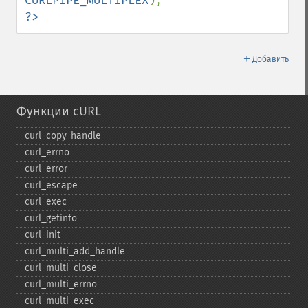
CURLPIPE_MULTIPLEX
?>
＋
Добавить
Функции cURL
curl_​copy_​handle
curl_​errno
curl_​error
curl_​escape
curl_​exec
curl_​getinfo
curl_​init
curl_​multi_​add_​handle
curl_​multi_​close
curl_​multi_​errno
curl_​multi_​exec