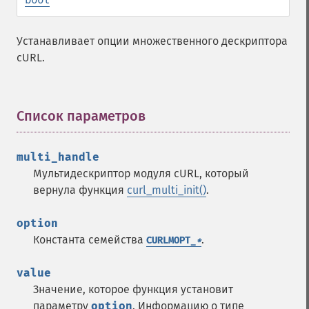
Устанавливает опции множественного дескриптора
cURL.
Список параметров
¶
multi_handle
Мультидескриптор модуля cURL, который
вернула функция
curl_multi_init()
.
option
Константа семейства
.
CURLMOPT_
*
value
Значение, которое функция установит
параметру
option
. Информацию о типе