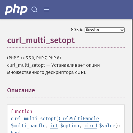
Язык:
curl_multi_setopt
(PHP 5 >= 5.5.0, PHP 7, PHP 8)
curl_multi_setopt
—
Устанавливает опции
множественного дескриптора cURL
Описание
¶
function
curl_multi_setopt
(
CurlMultiHandle
$multi_handle
,
int
$option
,
mixed
$value
):
bool