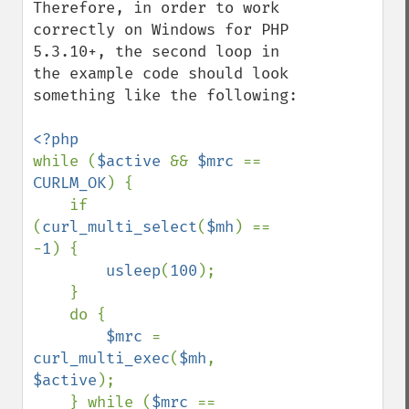
Therefore, in order to work 
correctly on Windows for PHP 
5.3.10+, the second loop in 
the example code should look 
something like the following:

while (
$active 
&& 
$mrc 
== 
CURLM_OK
) {

    if 
(
curl_multi_select
(
$mh
) == 
-
1
) {

usleep
(
100
);

    }

    do {

$mrc 
= 
curl_multi_exec
(
$mh
, 
$active
);

    } while (
$mrc 
== 