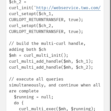
$ch_2 = 
curl_init('
http://webservice.two.com/
');

curl_setopt($ch_1, 
CURLOPT_RETURNTRANSFER, true);

curl_setopt($ch_2, 
CURLOPT_RETURNTRANSFER, true);

// build the multi-curl handle, 
adding both $ch

$mh = curl_multi_init();

curl_multi_add_handle($mh, $ch_1);

curl_multi_add_handle($mh, $ch_2);

// execute all queries 
simultaneously, and continue when all 
are complete

  $running = null;

  do {

    curl_multi_exec($mh, $running);
