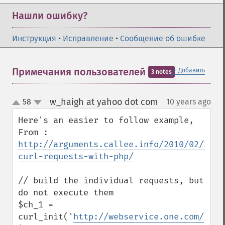
Нашли ошибку?
Инструкция
•
Исправление
•
Сообщение об ошибке
＋
Примечания пользователей
Добавить
3 notes
w_haigh at yahoo dot com
58
10 years ago
¶
up
down
Here's an easier to follow example, 
From : 
http://arguments.callee.info/2010/02/21/m
curl-requests-with-php/
// build the individual requests, but 
do not execute them

$ch_1 = 
curl_init('
http://webservice.one.com/
');
