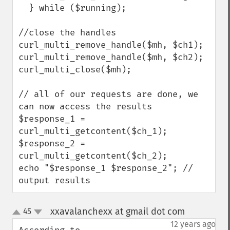
  } while ($running);

//close the handles

curl_multi_remove_handle($mh, $ch1);

curl_multi_remove_handle($mh, $ch2);

curl_multi_close($mh);

// all of our requests are done, we 
can now access the results

$response_1 = 
curl_multi_getcontent($ch_1);

$response_2 = 
curl_multi_getcontent($ch_2);

echo "$response_1 $response_2"; // 
output results
xxavalanchexx at gmail dot com
45
¶
up
down
12 years ago