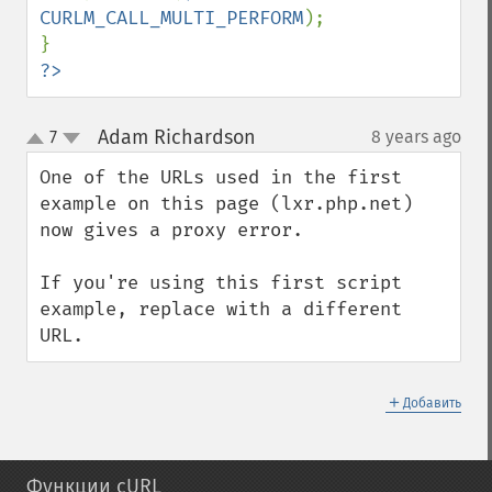
CURLM_CALL_MULTI_PERFORM
);

?>
Adam Richardson
7
8 years ago
¶
up
down
One of the URLs used in the first 
example on this page (lxr.php.net) 
now gives a proxy error.

If you're using this first script 
example, replace with a different 
URL.
＋
Добавить
Функции cURL