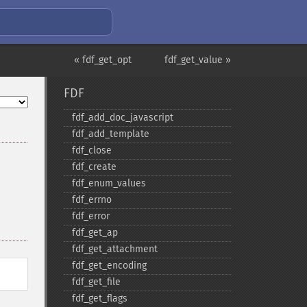
« fdf_get_opt
fdf_get_value »
FDF
fdf_​add_​doc_​javascript
fdf_​add_​template
fdf_​close
fdf_​create
fdf_​enum_​values
fdf_​errno
fdf_​error
fdf_​get_​ap
fdf_​get_​attachment
fdf_​get_​encoding
fdf_​get_​file
fdf_​get_​flags