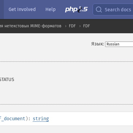
Get Involved
Help
Search docs
ия нетекстовых MIME-форматов
FDF
FDF
Язык:
STATUS
f_document
):
string