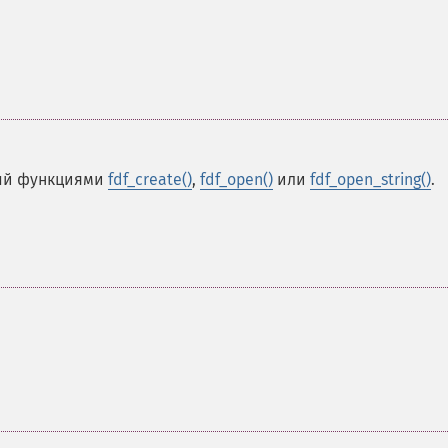
ный функциями
fdf_create()
,
fdf_open()
или
fdf_open_string()
.