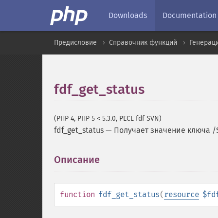
Downloads
Documentation
Предисловие
Справочник функций
Генерац
fdf_get_status
(PHP 4, PHP 5 < 5.3.0, PECL fdf SVN)
fdf_get_status
—
Получает значение ключа /
Описание
¶
function
fdf_get_status
(
resource
$fd