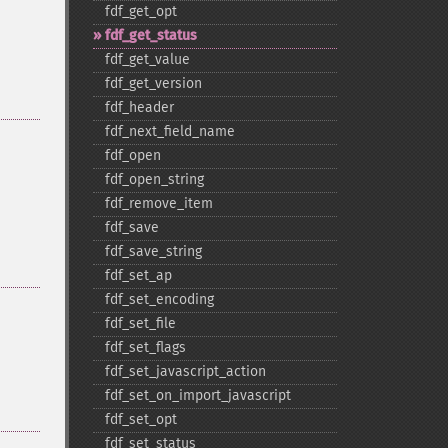
fdf_​get_​opt
fdf_​get_​status
fdf_​get_​value
fdf_​get_​version
fdf_​header
fdf_​next_​field_​name
fdf_​open
fdf_​open_​string
fdf_​remove_​item
fdf_​save
fdf_​save_​string
fdf_​set_​ap
fdf_​set_​encoding
fdf_​set_​file
fdf_​set_​flags
fdf_​set_​javascript_​action
fdf_​set_​on_​import_​javascript
fdf_​set_​opt
fdf_​set_​status