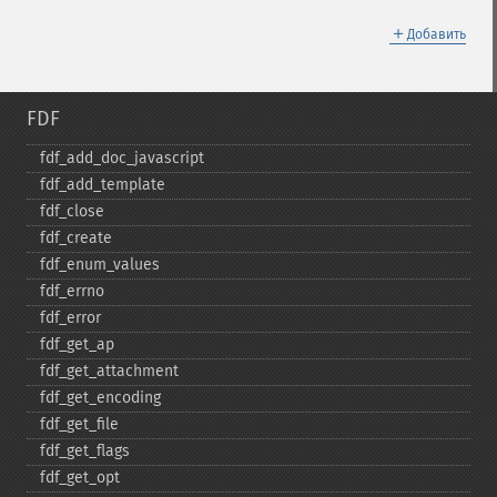
＋
Добавить
FDF
fdf_​add_​doc_​javascript
fdf_​add_​template
fdf_​close
fdf_​create
fdf_​enum_​values
fdf_​errno
fdf_​error
fdf_​get_​ap
fdf_​get_​attachment
fdf_​get_​encoding
fdf_​get_​file
fdf_​get_​flags
fdf_​get_​opt