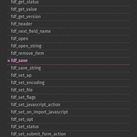
fdf_​get_​status
fdf_​get_​value
fdf_​get_​version
fdf_​header
fdf_​next_​field_​name
fdf_​open
fdf_​open_​string
fdf_​remove_​item
fdf_​save
fdf_​save_​string
fdf_​set_​ap
fdf_​set_​encoding
fdf_​set_​file
fdf_​set_​flags
fdf_​set_​javascript_​action
fdf_​set_​on_​import_​javascript
fdf_​set_​opt
fdf_​set_​status
fdf_​set_​submit_​form_​action