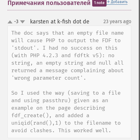
＋
Примечания пользователей
Добавить
1 note
karsten at k-fish dot de
-3
23 years ago
¶
up
down
The doc says that an empty file name 
will cause PHP to output the FDF to 
'stdout'. I had no success on this 
(with PHP 4.2.3 and fdftk v5): no 
string, an empty string and null all 
returned a message complaining about 
'wrong parameter count'.

So I used the way (saving to a file 
and using passthru) given as an 
example on the page describing 
fdf_create(), and added a 
uniqid(rand(),1) to the filename to 
avoid clashes. This worked well.