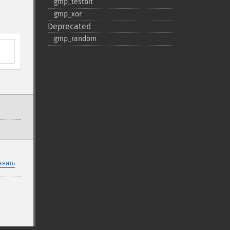
gmp_​testbit
gmp_​xor
Deprecated
gmp_​random
авить