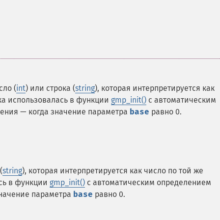
сло (
int
) или строка (
string
), которая интерпретируется как
ока использовалась в функции
gmp_init()
с автоматическим
ения — когда значение параметра
base
равно 0.
(
string
), которая интерпретируется как число по той же
ась в функции
gmp_init()
с автоматическим определением
значение параметра
base
равно 0.