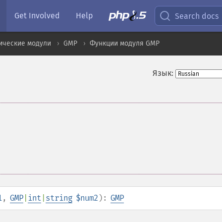
Get Involved
Help
Search docs
ические модули
GMP
Функции модуля GMP
Язык:
1
,
GMP
|
int
|
string
$num2
):
GMP