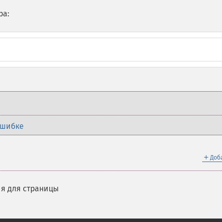
ра:
ошибке
＋
Доб
я для страницы