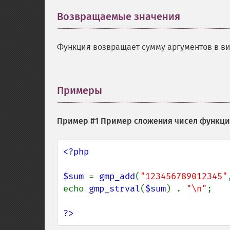
Возвращаемые значения
¶
Функция возвращает сумму аргументов в в
Примеры
¶
Пример #1 Пример сложения чисел функц
<?php

$sum 
= 
gmp_add
(
"123456789012345"
echo 
gmp_strval
(
$sum
) . 
"\n"
;

?>