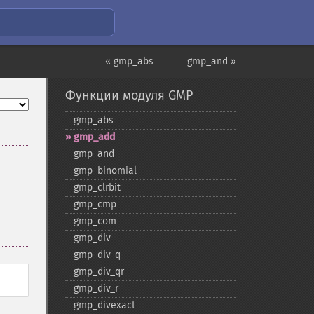
« gmp_abs
gmp_and »
Функции модуля GMP
gmp_​abs
gmp_​add
gmp_​and
gmp_​binomial
gmp_​clrbit
gmp_​cmp
gmp_​com
gmp_​div
gmp_​div_​q
gmp_​div_​qr
gmp_​div_​r
gmp_​divexact