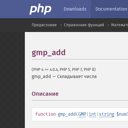
Downloads
Documentation
Предисловие
Справочник функций
Математ
gmp_add
(PHP 4 >= 4.0.4, PHP 5, PHP 7, PHP 8)
gmp_add
—
Складывает числа
Описание
¶
function
gmp_add
(
GMP
|
int
|
string
$num