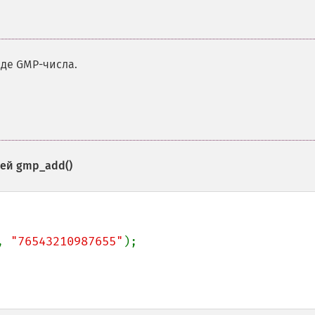
иде GMP-числа.
ией
gmp_add()
, 
"76543210987655"
);
