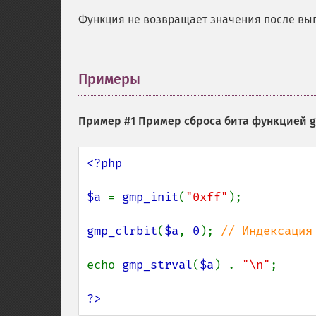
Функция не возвращает значения после вы
Примеры
¶
Пример #1 Пример сброса бита функцией
g
<?php

$a 
= 
gmp_init
(
"0xff"
);

gmp_clrbit
(
$a
, 
0
); 
// Индексация
echo 
gmp_strval
(
$a
) . 
"\n"
;

?>