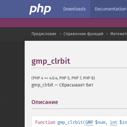
Downloads
Documentation
Предисловие
Справочник функций
Математ
gmp_clrbit
(PHP 4 >= 4.0.4, PHP 5, PHP 7, PHP 8)
gmp_clrbit
—
Сбрасывает бит
Описание
¶
function
gmp_clrbit
(
GMP
$num
,
int
$in