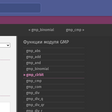
« gmp_binomial
gmp_cmp »
Функции модуля GMP
gmp_​abs
gmp_​add
gmp_​and
gmp_​binomial
gmp_​clrbit
gmp_​cmp
gmp_​com
gmp_​div
gmp_​div_​q
gmp_​div_​qr
gmp_​div_​r