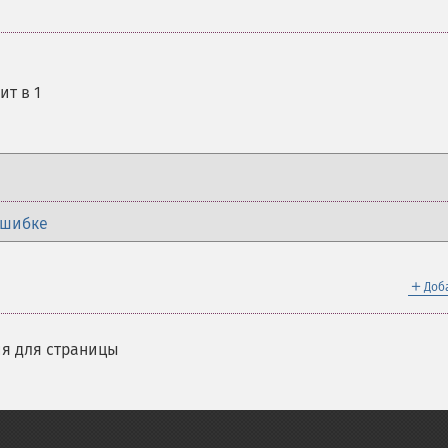
ит в 1
ошибке
＋
Доб
я для страницы