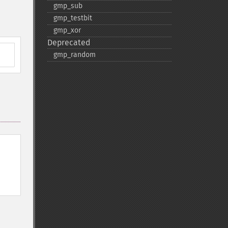
gmp_​sub
gmp_​testbit
gmp_​xor
Deprecated
gmp_​random