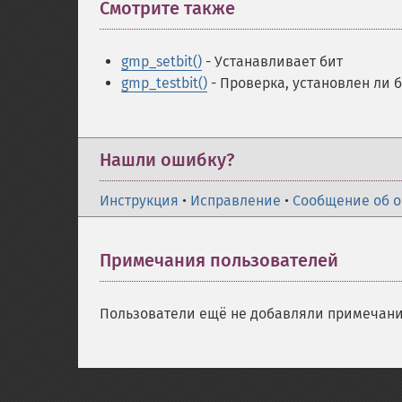
Смотрите также
¶
gmp_setbit()
- Устанавливает бит
gmp_testbit()
- Проверка, установлен ли б
Нашли ошибку?
Инструкция
•
Исправление
•
Сообщение об 
Примечания пользователей
Пользователи ещё не добавляли примечани