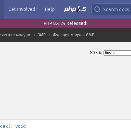
Get Involved
Help
Search docs
PHP 8.4.24 Released!
ические модули
GMP
Функции модуля GMP
Язык:
dex
):
void