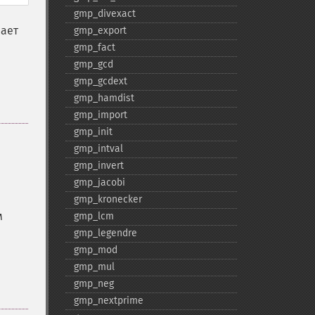
gmp_​divexact
вает
gmp_​export
gmp_​fact
gmp_​gcd
gmp_​gcdext
gmp_​hamdist
gmp_​import
gmp_​init
gmp_​intval
gmp_​invert
gmp_​jacobi
gmp_​kronecker
м
gmp_​lcm
gmp_​legendre
gmp_​mod
gmp_​mul
gmp_​neg
gmp_​nextprime