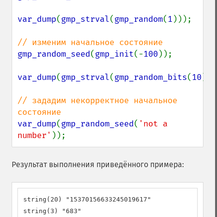
var_dump
(
gmp_strval
(
gmp_random
(
1
)));

gmp_random_seed
(
gmp_init
(-
100
));

var_dump
(
gmp_strval
(
gmp_random_bits
(
10
)));
// зададим некорректное начальное 
var_dump
(
gmp_random_seed
(
'not a 
number'
));
Результат выполнения приведённого примера:
string(20) "15370156633245019617"

string(3) "683"
