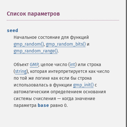
Список параметров
¶
seed
Начальное состояние для функций
gmp_random()
,
gmp_random_bits()
и
gmp_random_range()
.
Объект
GMP
, целое число (
int
) или строка
(
string
), которая интерпретируется как число
по той же логике как если бы строка
использовалась в функции
gmp_init()
с
автоматическим определением основания
системы счисления — когда значение
параметра
base
равно 0.