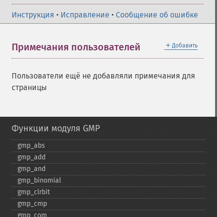
Инструкция
•
Исправление
•
Сообщение об ошибке
＋
Примечания пользователей
Добавить
Пользователи ещё не добавляли примечания для
страницы
Функции модуля GMP
gmp_​abs
gmp_​add
gmp_​and
gmp_​binomial
gmp_​clrbit
gmp_​cmp
gmp_​com