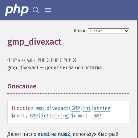
Язык:
gmp_divexact
(PHP 4 >= 4.0.4, PHP 5, PHP 7, PHP 8)
gmp_divexact
—
Делит числа без остатка
Описание
¶
function
gmp_divexact
(
GMP
|
int
|
string
$num1
,
GMP
|
int
|
string
$num2
):
GMP
Делит число
num1
на
num2
, используя быстрый