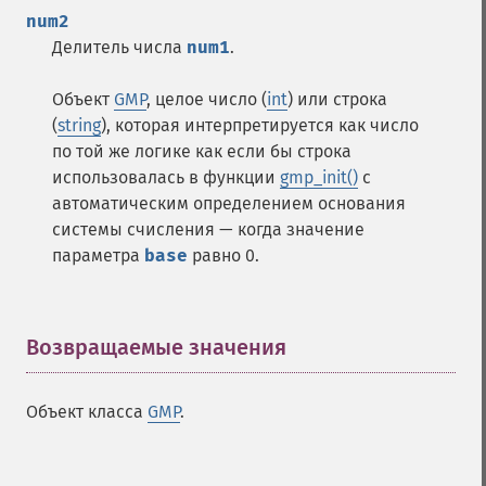
num2
Делитель числа
num1
.
Объект
GMP
, целое число (
int
) или строка
(
string
), которая интерпретируется как число
по той же логике как если бы строка
использовалась в функции
gmp_init()
с
автоматическим определением основания
системы счисления — когда значение
параметра
base
равно 0.
Возвращаемые значения
¶
Объект класса
GMP
.