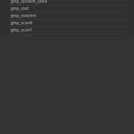
gmp_​random_​seed
gmp_​root
gmp_​rootrem
gmp_​scan0
gmp_​scan1
gmp_​setbit
gmp_​sign
gmp_​sqrt
gmp_​sqrtrem
gmp_​strval
gmp_​sub
gmp_​testbit
gmp_​xor
Deprecated
gmp_​random