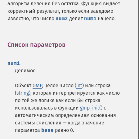
алгоритм деления без остатка. Функция выдаёт
корректный результат, только если заведомо
известно, что число
num2
делит
num1
нацело.
Список параметров
¶
num1
Делимое.
Объект
GMP
, целое число (
int
) или строка
(
string
), которая интерпретируется как число
по той же логике как если бы строка
использовалась в функции
gmp_init()
с
автоматическим определением основания
системы счисления — когда значение
параметра
base
равно 0.