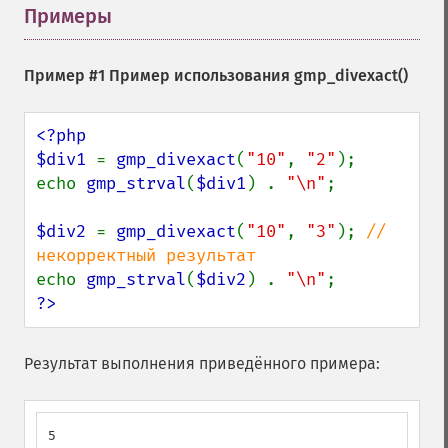
Примеры
¶
Пример #1 Пример использования
gmp_divexact()
<?php

$div1 
= 
gmp_divexact
(
"10"
, 
"2"
);

echo 
gmp_strval
(
$div1
) . 
"\n"
;

$div2 
= 
gmp_divexact
(
"10"
, 
"3"
); 
// 
echo 
gmp_strval
(
$div2
) . 
"\n"
?>
Результат выполнения приведённого примера:
5
