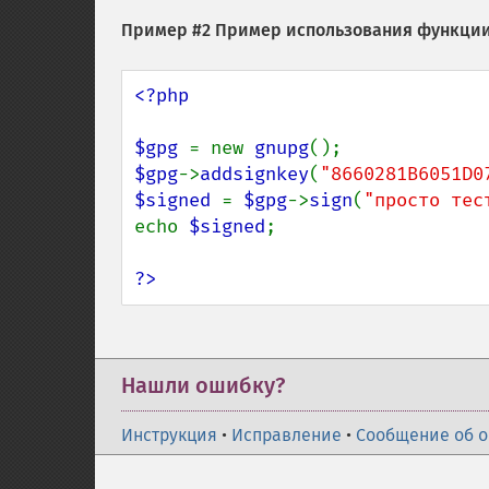
Пример #2 Пример использования функци
<?php

$gpg 
= new 
gnupg
$gpg
->
addsignkey
(
"8660281B6051D0
$signed 
= 
$gpg
->
sign
(
"просто тес
echo 
$signed
;

?>
Нашли ошибку?
Инструкция
•
Исправление
•
Сообщение об 