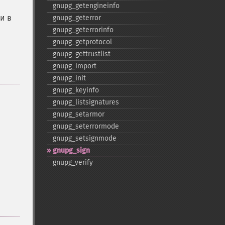
gnupg_​getengineinfo
и в
gnupg_​geterror
gnupg_​geterrorinfo
gnupg_​getprotocol
gnupg_​gettrustlist
gnupg_​import
gnupg_​init
gnupg_​keyinfo
gnupg_​listsignatures
gnupg_​setarmor
gnupg_​seterrormode
gnupg_​setsignmode
gnupg_​sign
gnupg_​verify