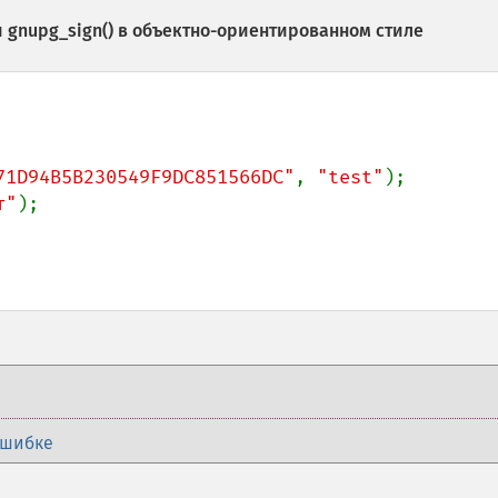
и
gnupg_sign()
в объектно-ориентированном стиле
71D94B5B230549F9DC851566DC"
, 
"test"
т"
);

ошибке