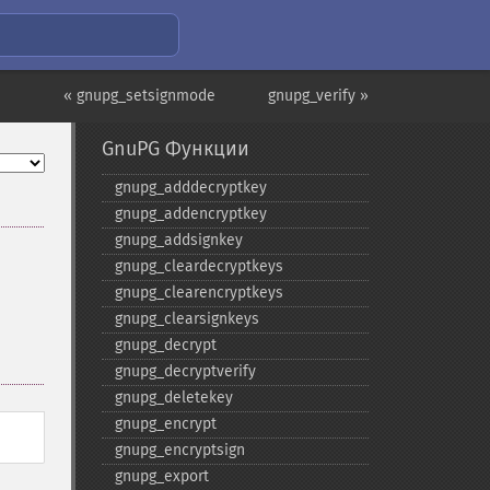
« gnupg_setsignmode
gnupg_verify »
GnuPG Функции
gnupg_​adddecryptkey
gnupg_​addencryptkey
gnupg_​addsignkey
gnupg_​cleardecryptkeys
gnupg_​clearencryptkeys
gnupg_​clearsignkeys
gnupg_​decrypt
gnupg_​decryptverify
gnupg_​deletekey
gnupg_​encrypt
gnupg_​encryptsign
gnupg_​export