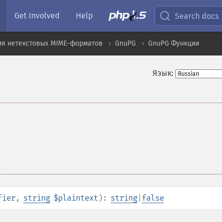
Get Involved
Help
Search docs
ия нетекстовых MIME-форматов
GnuPG
GnuPG Функции
Язык:
fier
,
string
$plaintext
):
string
|
false