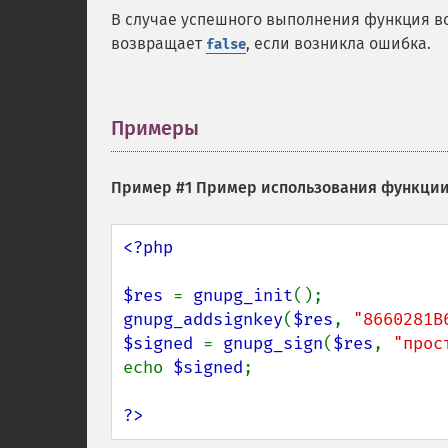
В случае успешного выполнения функция в
возвращает
, если возникла ошибка.
false
Примеры
¶
Пример #1 Пример использования функци
<?php

$res 
= 
gnupg_init
gnupg_addsignkey
(
$res
, 
"8660281B
$signed 
= 
gnupg_sign
(
$res
, 
"прос
echo 
$signed
;

?>