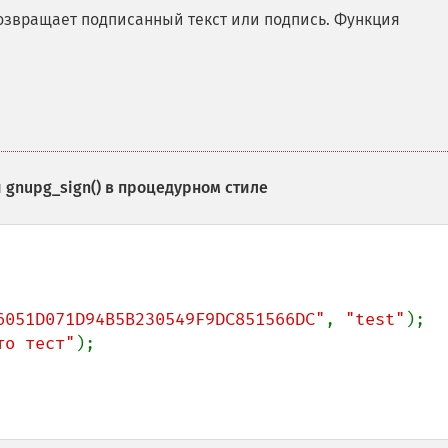
озвращает подписанный текст или подпись. Функция
и
gnupg_sign()
в процедурном стиле
6051D071D94B5B230549F9DC851566DC"
, 
"test"
то тест"
);
