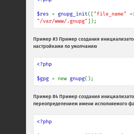
$res 
= 
gnupg_init
([
"file_name" 
=
"/var/www/.gnupg"
]);
Пример #3 Пример создания инициализатор
настройками по умолчанию
<?php

$gpg 
= new 
gnupg
();
Пример #4 Пример создания инициализатор
переопределением имени исполняемого фа
<?php
