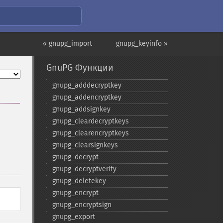
« gnupg_import
gnupg_keyinfo »
GnuPG Функции
gnupg_​adddecryptkey
gnupg_​addencryptkey
gnupg_​addsignkey
gnupg_​cleardecryptkeys
gnupg_​clearencryptkeys
gnupg_​clearsignkeys
gnupg_​decrypt
gnupg_​decryptverify
gnupg_​deletekey
gnupg_​encrypt
gnupg_​encryptsign
gnupg_​export