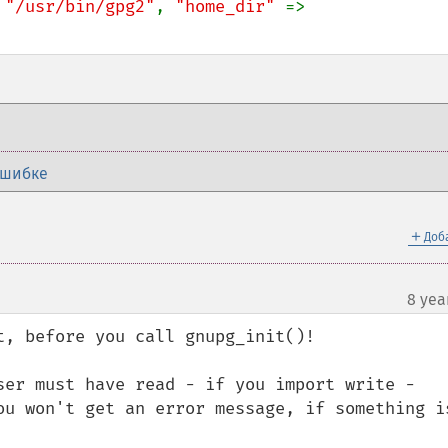
 
"/usr/bin/gpg2"
, 
"home_dir" 
=> 
ошибке
＋
Доб
8 yea
, before you call gnupg_init()!

ser must have read - if you import write - 
ou won't get an error message, if something is