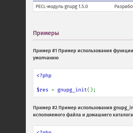
PECL-модуль gnupg 1.5.0
Разрабо
Примеры
¶
Пример #1 Пример использования функци
умолчанию
<?php

$res 
= 
gnupg_init
();
Пример #2 Пример использования
gnupg_in
исполняемого файла и домашнего каталог
<?php
