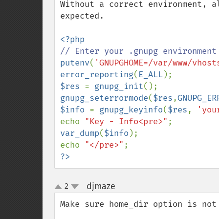
Without a correct environment, a
expected.

putenv
(
'GNUPGHOME=/var/www/vhost
error_reporting
(
E_ALL
$res 
= 
gnupg_init
gnupg_seterrormode
(
$res
,
GNUPG_ER
$info 
= 
gnupg_keyinfo
(
$res
, 
'you
echo 
"Key - Info<pre>"
var_dump
(
$info
);

echo 
"</pre>"
?>
djmaze
2
¶
up
down
Make sure home_dir option is not