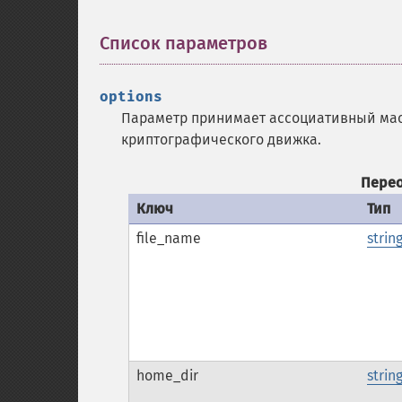
Список параметров
¶
options
Параметр принимает ассоциативный мас
криптографического движка.
Пере
Ключ
Тип
file_name
strin
home_dir
strin