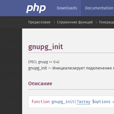
Downloads
Documentation
Предисловие
Справочник функций
Генерац
gnupg_init
(PECL gnupg >= 0.4)
gnupg_init
—
Инициализирует подключение 
Описание
¶
function
gnupg_init
(
?
array
$options