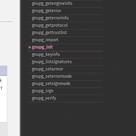
gnupg_​getengineinfo
gnupg_​geterror
gnupg_​geterrorinfo
gnupg_​getprotocol
gnupg_​gettrustlist
gnupg_​import
gnupg_​init
gnupg_​keyinfo
gnupg_​listsignatures
gnupg_​setarmor
gnupg_​seterrormode
й
gnupg_​setsignmode
т
gnupg_​sign
gnupg_​verify