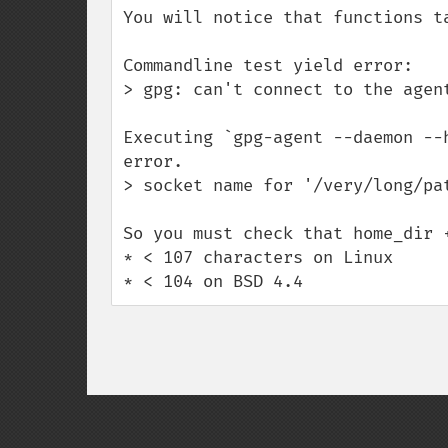
You will notice that functions ta
Commandline test yield error:

> gpg: can't connect to the agent
Executing `gpg-agent --daemon --
error.

> socket name for '/very/long/pa
So you must check that home_dir +
* < 107 characters on Linux

* < 104 on BSD 4.4