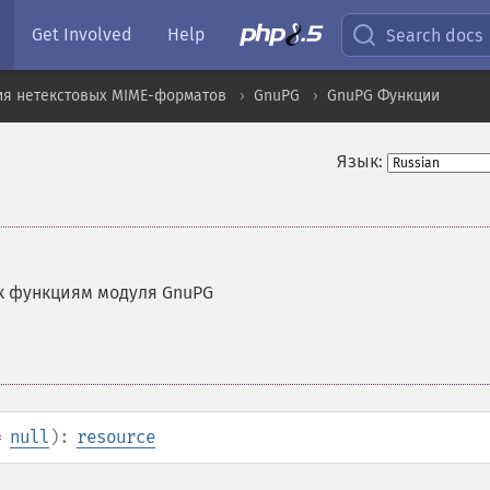
Get Involved
Help
Search docs
ия нетекстовых MIME-форматов
GnuPG
GnuPG Функции
Язык:
к функциям модуля GnuPG
=
null
):
resource