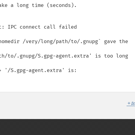
ke a long time (seconds).

: IPC connect call failed

homedir /very/long/path/to/.gnupg` gave the 
th/to/.gnupg/S.gpg-agent.extra' is too long

 '/S.gpg-agent.extra' is:

＋
Д