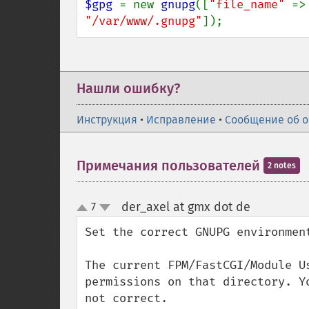
$gpg 
= new 
gnupg
([
"file_name" 
=>
"/var/www/.gnupg"
]);
Нашли ошибку?
Инструкция
•
Исправление
•
Сообщение об 
Примечания пользователей
2 notes
der_axel at gmx dot de
7
¶
up
down
Set the correct GNUPG environment
The current FPM/FastCGI/Module U
permissions on that directory. Y
not correct.
