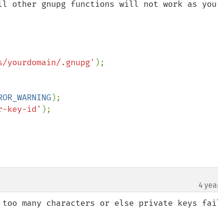
ll other gnupg functions will not work as you 
s/yourdomain/.gnupg'
ROR_WARNING
r-key-id'
);

4 yea
 too many characters or else private keys fail