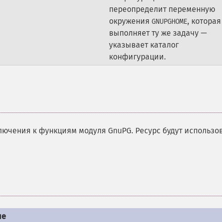
переопределит переменную
окружения
, которая
GNUPGHOME
выполняет ту же задачу —
указывает каталог
конфигурации.
ключения к функциям модуля GnuPG. Ресурс будут использо
ие