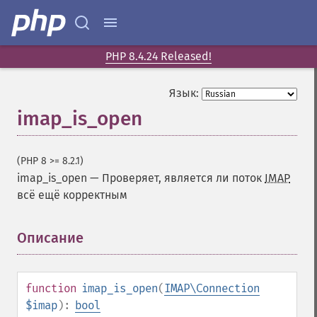
PHP 8.4.24 Released!
Язык:
imap_is_open
(PHP 8 >= 8.2.1)
imap_is_open
—
Проверяет, является ли поток
IMAP
всё ещё корректным
Описание
¶
function
imap_is_open
(
IMAP\Connection
$imap
):
bool