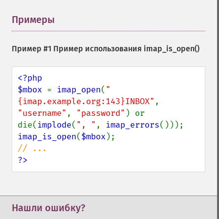
Примеры
¶
Пример #1 Пример использования
imap_is_open()
<?php

$mbox 
= 
imap_open
(
"
{imap.example.org:143}INBOX"
, 
"username"
, 
"password"
) or 
die(
implode
(
", "
, 
imap_errors
imap_is_open
(
$mbox
?>
Нашли ошибку?