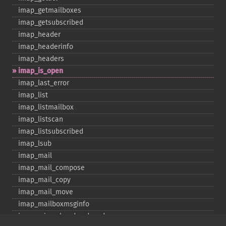
imap_​getmailboxes
imap_​getsubscribed
imap_​header
imap_​headerinfo
imap_​headers
imap_​is_​open
imap_​last_​error
imap_​list
imap_​listmailbox
imap_​listscan
imap_​listsubscribed
imap_​lsub
imap_​mail
imap_​mail_​compose
imap_​mail_​copy
imap_​mail_​move
imap_​mailboxmsginfo
imap_​mime_​header_​decode