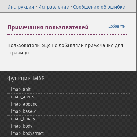
Инструкция
•
Исправление
•
Сообщение об ошибке
＋
Примечания пользователей
Добавить
Пользователи ещё не добавляли примечания для
страницы
Функции IMAP
imap_​8bit
imap_​alerts
imap_​append
imap_​base64
imap_​binary
imap_​body
imap_​bodystruct