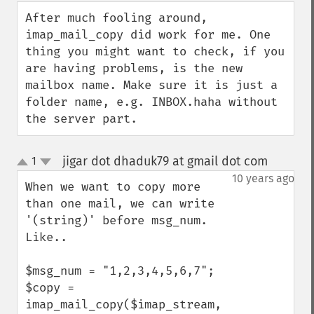
down
After much fooling around, 
imap_mail_copy did work for me. One 
thing you might want to check, if you 
are having problems, is the new 
mailbox name. Make sure it is just a 
folder name, e.g. INBOX.haha without 
the server part.
jigar dot dhaduk79 at gmail dot com
1
¶
up
down
10 years ago
When we want to copy more 
than one mail, we can write 
'(string)' before msg_num. 
Like..

$msg_num = "1,2,3,4,5,6,7";

$copy = 
imap_mail_copy($imap_stream, 