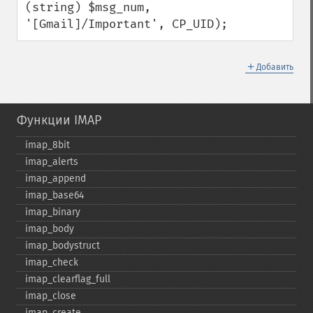
(string) $msg_num, 
'[Gmail]/Important', CP_UID);
＋
Добавить
Функции IMAP
imap_​8bit
imap_​alerts
imap_​append
imap_​base64
imap_​binary
imap_​body
imap_​bodystruct
imap_​check
imap_​clearflag_​full
imap_​close
imap_​create