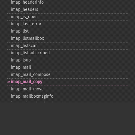
imap_​headerinfo
imap_​headers
imap_​is_​open
imap_​last_​error
imap_​list
imap_​listmailbox
imap_​listscan
imap_​listsubscribed
imap_​lsub
imap_​mail
imap_​mail_​compose
imap_​mail_​copy
imap_​mail_​move
imap_​mailboxmsginfo
imap_​mime_​header_​decode
imap_​msgno
imap_​mutf7_​to_​utf8
imap_​num_​msg
imap_​num_​recent