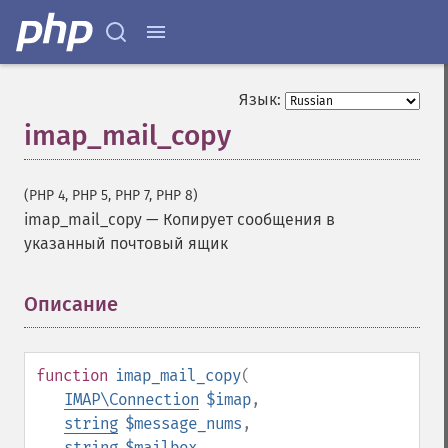
Язык:
imap_mail_copy
(PHP 4, PHP 5, PHP 7, PHP 8)
imap_mail_copy
—
Копирует сообщения в
указанный почтовый ящик
Описание
¶
function
imap_mail_copy
(
IMAP\Connection
$imap
,
string
$message_nums
,
string
$mailbox
,