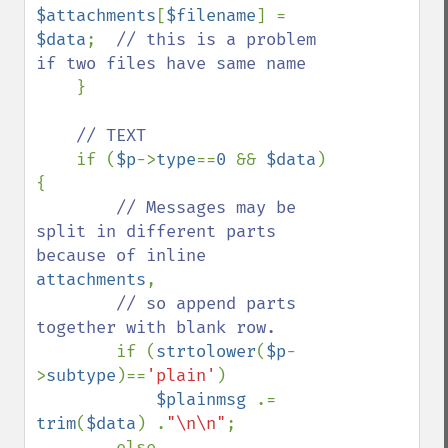
$attachments
[
$filename
] = 
$data
;  
// this is a problem 
if two files have same name

}

// TEXT

if (
$p
->
type
==
0 
&& 
$data
) 
{

// Messages may be 
split in different parts 
attachments
,

// so append parts 
together with blank row.

if (
strtolower
(
$p
-
>
subtype
)==
'plain'
)

$plainmsg 
.= 
trim
(
$data
) .
"\n\n"
;

        else
