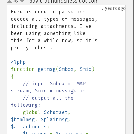
david at hundsness dot com
49
¶
up
down
17 years ago
Here is code to parse and 
decode all types of messages, 
including attachments. I've 
been using something like 
this for a while now, so it's 
pretty robust.

function 
getmsg
(
$mbox
, 
$mid
) 
{

// input $mbox = IMAP 
stream, $mid = message id

    // output all the 
following:

global 
$charset
, 
$htmlmsg
, 
$plainmsg
, 
$attachments
;

$htmlmsg 
= 
$plainmsg 
= 