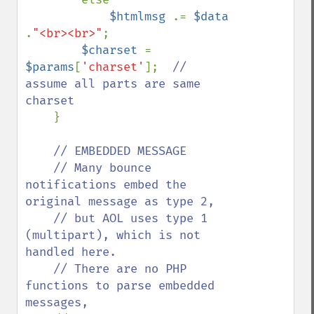
$htmlmsg 
.= 
$data 
.
"<br><br>"
;

$charset 
= 
$params
[
'charset'
];  
// 
assume all parts are same 
charset

}

// EMBEDDED MESSAGE

    // Many bounce 
notifications embed the 
original message as type 2,

    // but AOL uses type 1 
(multipart), which is not 
handled here.

    // There are no PHP 
functions to parse embedded 
messages,
