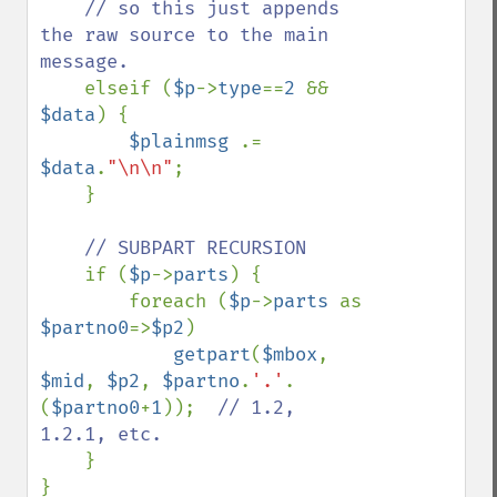
    // so this just appends 
the raw source to the main 
message.

elseif (
$p
->
type
==
2 
&& 
$data
) {

$plainmsg 
.= 
$data
.
"\n\n"
;

    }

// SUBPART RECURSION

if (
$p
->
parts
) {

        foreach (
$p
->
parts 
as 
$partno0
=>
$p2
)

getpart
(
$mbox
, 
$mid
, 
$p2
, 
$partno
.
'.'
.
(
$partno0
+
1
));  
// 1.2, 
1.2.1, etc.

}
