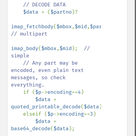
// DECODE DATA

$data 
= (
$partno
)?

imap_fetchbody
(
$mbox
,
$mid
,
$partno
):  
// multipart

imap_body
(
$mbox
,
$mid
);  
// 
simple

    // Any part may be 
encoded, even plain text 
messages, so check 
everything.

if (
$p
->
encoding
==
4
)

$data 
= 
quoted_printable_decode
(
$data
);

    elseif (
$p
->
encoding
==
3
)

$data 
= 
base64_decode
(
$data
);
