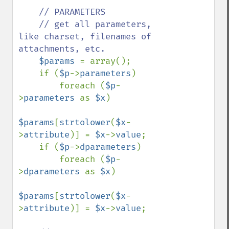
// PARAMETERS

    // get all parameters, 
like charset, filenames of 
attachments, etc.

$params 
= array();

    if (
$p
->
parameters
)

        foreach (
$p
-
>
parameters 
as 
$x
)

$params
[
strtolower
(
$x
-
>
attribute
)] = 
$x
->
value
;

    if (
$p
->
dparameters
)

        foreach (
$p
-
>
dparameters 
as 
$x
)

$params
[
strtolower
(
$x
-
>
attribute
)] = 
$x
->
value
;
