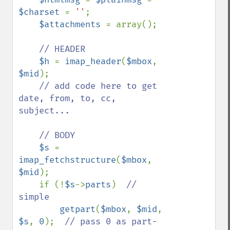
$charset 
= 
''
;

$attachments 
= array();

// HEADER

$h 
= 
imap_header
(
$mbox
, 
$mid
);

// add code here to get 
date, from, to, cc, 
subject...

    // BODY

$s 
= 
imap_fetchstructure
(
$mbox
, 
$mid
);

    if (!
$s
->
parts
)  
// 
simple

getpart
(
$mbox
, 
$mid
, 
$s
, 
0
);  
// pass 0 as part-