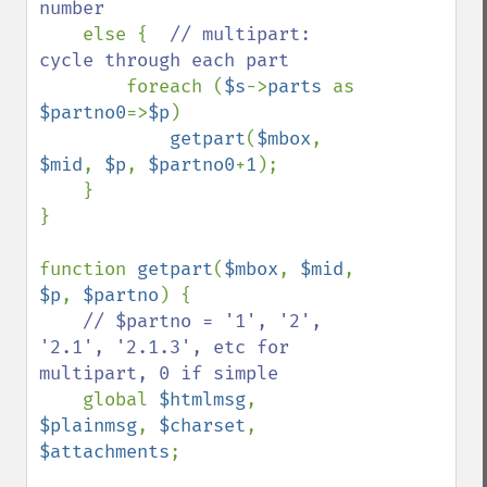
number

else {  
// multipart: 
cycle through each part

foreach (
$s
->
parts 
as 
$partno0
=>
$p
)

getpart
(
$mbox
, 
$mid
, 
$p
, 
$partno0
+
1
);

    }

}

function 
getpart
(
$mbox
, 
$mid
, 
$p
, 
$partno
) {

// $partno = '1', '2', 
'2.1', '2.1.3', etc for 
multipart, 0 if simple

global 
$htmlmsg
, 
$plainmsg
, 
$charset
, 
$attachments
;
