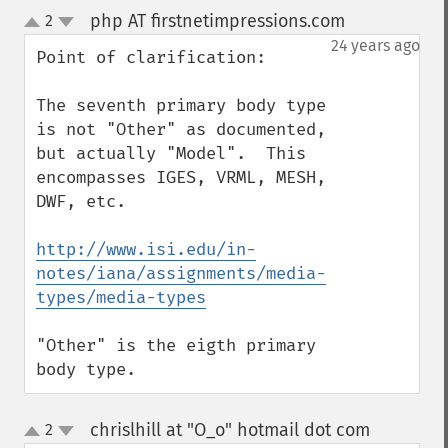
php AT firstnetimpressions.com
2
¶
up
down
24 years ago
Point of clarification:

The seventh primary body type 
is not "Other" as documented, 
but actually "Model".  This 
encompasses IGES, VRML, MESH, 
DWF, etc.

http://www.isi.edu/in-
notes/iana/assignments/media-
types/media-types
"Other" is the eigth primary 
body type.
chrislhill at "O_o" hotmail dot com
2
¶
up
down