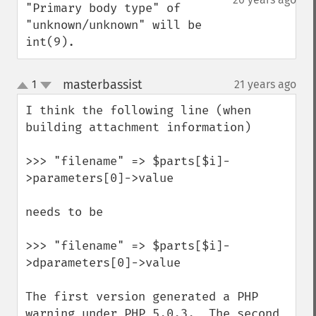
"Primary body type" of 
"unknown/unknown" will be 
int(9).
masterbassist
1
21 years ago
¶
up
down
I think the following line (when 
building attachment information)

>>> "filename" => $parts[$i]-
>parameters[0]->value

needs to be

>>> "filename" => $parts[$i]-
>dparameters[0]->value

The first version generated a PHP 
warning under PHP 5.0.3.  The second 