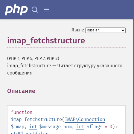
Язык:
imap_fetchstructure
(PHP 4, PHP 5, PHP 7, PHP 8)
imap_fetchstructure
—
Читает структуру указанного
сообщения
Описание
¶
function
imap_fetchstructure
(
IMAP\Connection
$imap
,
int
$message_num
,
int
$flags
= 0
):
stdClass
|
false