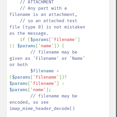
// ATTACHMENT

    // Any part with a 
filename is an attachment,

    // so an attached text 
file (type 0) is not mistaken 
as the message.

if (
$params
[
'filename'
] 
|| 
$params
[
'name'
]) {

// filename may be 
given as 'Filename' or 'Name' 
or both

$filename 
= 
(
$params
[
'filename'
])? 
$params
[
'filename'
$params
[
'name'
];

// filename may be 
encoded, so see 
imap_mime_header_decode()
