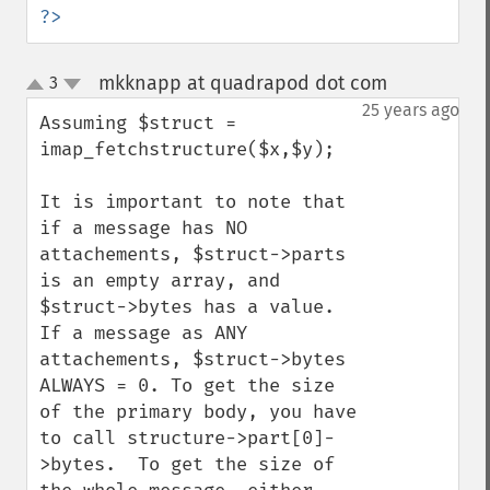
?>
mkknapp at quadrapod dot com
3
¶
up
down
25 years ago
Assuming $struct = 
imap_fetchstructure($x,$y);

It is important to note that 
if a message has NO 
attachements, $struct->parts 
is an empty array, and 
$struct->bytes has a value.  
If a message as ANY 
attachements, $struct->bytes 
ALWAYS = 0. To get the size 
of the primary body, you have 
to call structure->part[0]-
>bytes.  To get the size of 