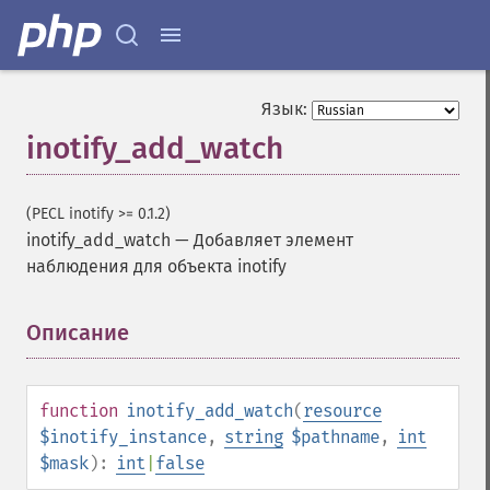
Язык:
inotify_add_watch
(PECL inotify >= 0.1.2)
inotify_add_watch
—
Добавляет элемент
наблюдения для объекта inotify
Описание
¶
function
inotify_add_watch
(
resource
$inotify_instance
,
string
$pathname
,
int
$mask
):
int
|
false