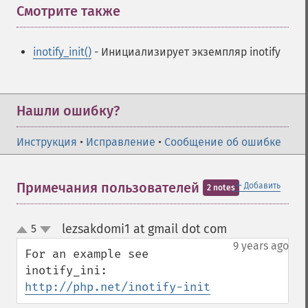
Смотрите также
¶
inotify_init()
- Инициализирует экземпляр inotify
Нашли ошибку?
Инструкция
•
Исправление
•
Сообщение об ошибке
＋
Примечания пользователей
Добавить
2 notes
lezsakdomi1 at gmail dot com
5
¶
up
down
9 years ago
For an example see 
inotify_ini: 
http://php.net/inotify-init