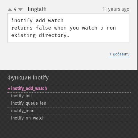
lingtalfi
4
11 years ago
¶
up
down
inotify_add_watch

returns false when you watch a non 
existing directory.
＋
Добавить
Функции Inotify
inotify_​add_​watch
inotify_​init
inotify_​queue_​len
inotify_​read
inotify_​rm_​watch