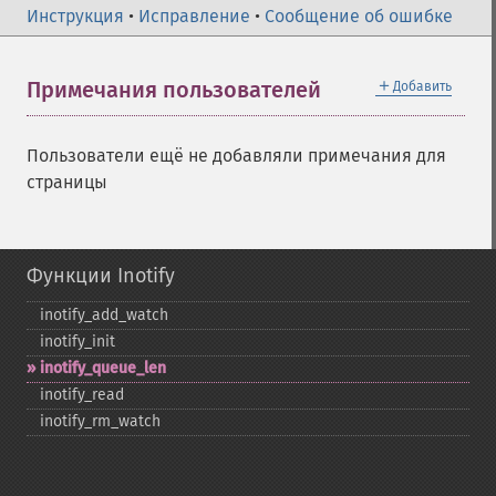
Инструкция
•
Исправление
•
Сообщение об ошибке
＋
Примечания пользователей
Добавить
Пользователи ещё не добавляли примечания для
страницы
Функции Inotify
inotify_​add_​watch
inotify_​init
inotify_​queue_​len
inotify_​read
inotify_​rm_​watch