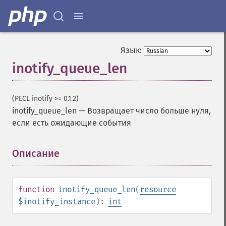
Язык:
inotify_queue_len
(PECL inotify >= 0.1.2)
inotify_queue_len
—
Возвращает число больше нуля,
если есть ожидающие события
Описание
¶
function
inotify_queue_len
(
resource
$inotify_instance
):
int