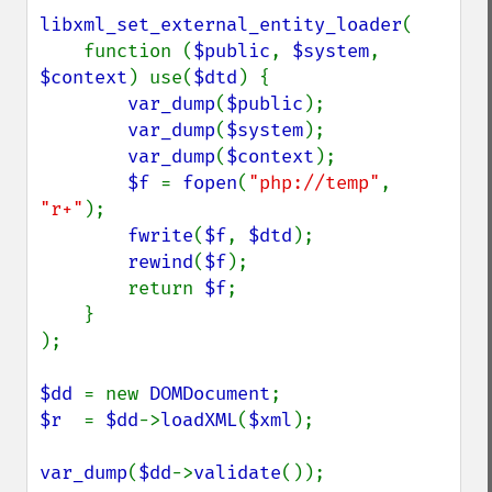
libxml_set_external_entity_loader
(

    function (
$public
, 
$system
, 
$context
) use(
$dtd
) {

var_dump
(
$public
);

var_dump
(
$system
);

var_dump
(
$context
);

$f 
= 
fopen
(
"php://temp"
, 
"r+"
);

fwrite
(
$f
, 
$dtd
);

rewind
(
$f
);

        return 
$f
;

    }

);

$dd 
= new 
DOMDocument
$r  
= 
$dd
->
loadXML
(
$xml
);

var_dump
(
$dd
->
validate