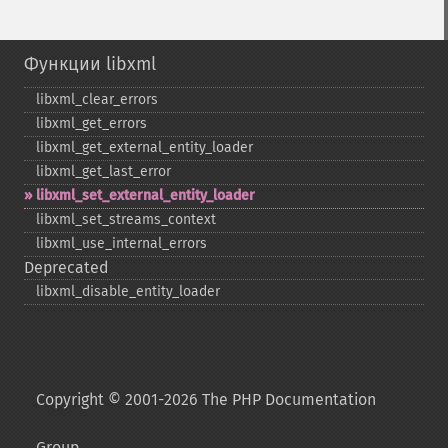
Функции libxml
libxml_​clear_​errors
libxml_​get_​errors
libxml_​get_​external_​entity_​loader
libxml_​get_​last_​error
libxml_​set_​external_​entity_​loader
libxml_​set_​streams_​context
libxml_​use_​internal_​errors
Deprecated
libxml_​disable_​entity_​loader
Copyright © 2001-2026 The PHP Documentation
Group