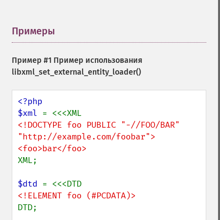
Примеры
¶
Пример #1 Пример использования
libxml_set_external_entity_loader()
<?php

$xml 
<!DOCTYPE foo PUBLIC "-//FOO/BAR" 
"http://example.com/foobar">

XML;

$dtd 
DTD;
