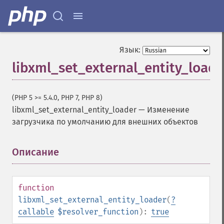
Язык:
libxml_set_external_entity_loade
(PHP 5 >= 5.4.0, PHP 7, PHP 8)
libxml_set_external_entity_loader
—
Изменение
загрузчика по умолчанию для внешних объектов
Описание
¶
function
libxml_set_external_entity_loader
(
?
callable
$resolver_function
):
true