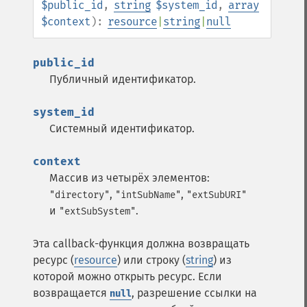
$public_id
,
string
$system_id
,
array
$context
):
resource
|
string
|
null
public_id
Публичный идентификатор.
system_id
Системный идентификатор.
context
Массив из четырёх элементов:
,
,
"directory"
"intSubName"
"extSubURI"
и
.
"extSubSystem"
Эта callback-функция должна возвращать
ресурс (
resource
) или строку (
string
) из
которой можно открыть ресурс. Если
возвращается
, разрешение ссылки на
null