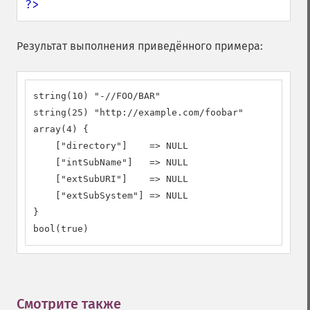
?>
Результат выполнения приведённого примера:
string(10) "-//FOO/BAR"

string(25) "http://example.com/foobar"

array(4) {

    ["directory"]    => NULL

    ["intSubName"]   => NULL

    ["extSubURI"]    => NULL

    ["extSubSystem"] => NULL

}

bool(true)
Смотрите также
¶