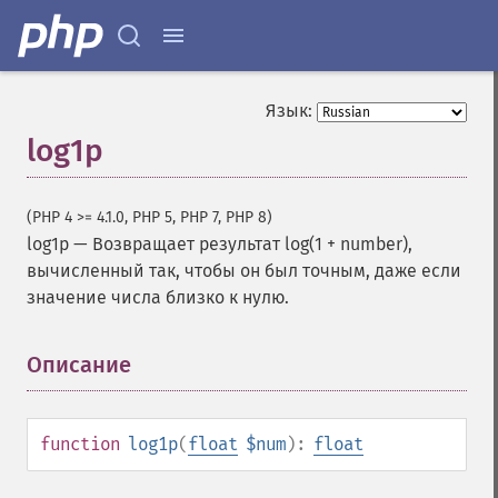
Язык:
log1p
(PHP 4 >= 4.1.0, PHP 5, PHP 7, PHP 8)
log1p
—
Возвращает результат log(1 + number),
вычисленный так, чтобы он был точным, даже если
значение числа близко к нулю.
Описание
¶
function
log1p
(
float
$num
):
float