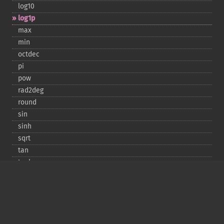
log10
log1p
max
min
octdec
pi
pow
rad2deg
round
sin
sinh
sqrt
tan
tanh
Copyright © 2001-2026 The PHP Documentation