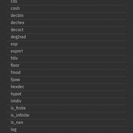
cos
cosh
decbin
dechex
decoct
deg2rad
exp
expm1
fdiv
floor
fmod
fpow
hexdec
hypot
intdiv
is_​finite
is_​infinite
is_​nan
log