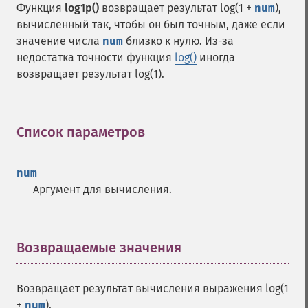
Функция
log1p()
возвращает результат log(1 +
num
),
вычисленный так, чтобы он был точным, даже если
значение числа
num
близко к нулю. Из-за
недостатка точности функция
log()
иногда
возвращает результат log(1).
Список параметров
¶
num
Аргумент для вычисления.
Возвращаемые значения
¶
Возвращает результат вычисления выражения log(1
+
num
).