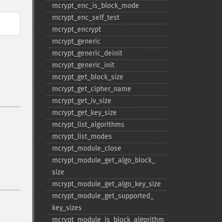
mcrypt_​enc_​is_​block_​mode
mcrypt_​enc_​self_​test
mcrypt_​encrypt
mcrypt_​generic
mcrypt_​generic_​deinit
mcrypt_​generic_​init
mcrypt_​get_​block_​size
mcrypt_​get_​cipher_​name
mcrypt_​get_​iv_​size
mcrypt_​get_​key_​size
mcrypt_​list_​algorithms
mcrypt_​list_​modes
mcrypt_​module_​close
mcrypt_​module_​get_​algo_​block_​
size
mcrypt_​module_​get_​algo_​key_​size
mcrypt_​module_​get_​supported_​
key_​sizes
mcrypt_​module_​is_​block_​algorithm