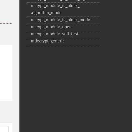
mcrypt_​module_​is_​block_​
algorithm_​mode
mcrypt_​module_​is_​block_​mode
mcrypt_​module_​open
mcrypt_​module_​self_​test
mdecrypt_​generic