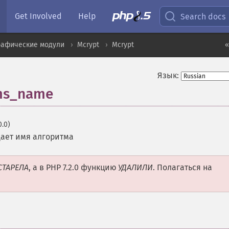
Get Involved
Help
Search docs
рафические модули
Mcrypt
Mcrypt
«
Язык:
hms_name
0.0)
ает имя алгоритма
СТАРЕЛА
, а в PHP 7.2.0 функцию
УДАЛИЛИ
. Полагаться на