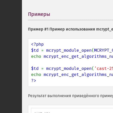
Примеры
¶
Пример #1 Пример использования
mcrypt_e
<?php

$td 
= 
mcrypt_module_open
(
MCRYPT_
echo 
mcrypt_enc_get_algorithms_n
$td 
= 
mcrypt_module_open
(
'cast-2
echo 
mcrypt_enc_get_algorithms_n
?>
Результат выполнения приведённого приме