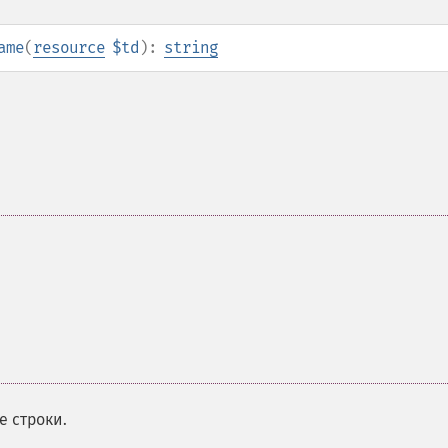
ame
(
resource
$td
):
string
е строки.