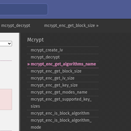
 mcrypt_decrypt
mcrypt_enc_get_block_size »
Mcrypt
mcrypt_​create_​iv
mcrypt_​decrypt
mcrypt_​enc_​get_​algorithms_​name
mcrypt_​enc_​get_​block_​size
mcrypt_​enc_​get_​iv_​size
mcrypt_​enc_​get_​key_​size
mcrypt_​enc_​get_​modes_​name
mcrypt_​enc_​get_​supported_​key_​
sizes
mcrypt_​enc_​is_​block_​algorithm
mcrypt_​enc_​is_​block_​algorithm_​
mode