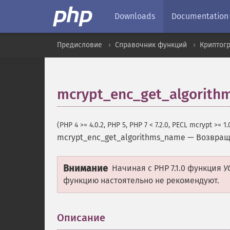
Downloads
Documentation
Предисловие
Справочник функций
Криптог
mcrypt_enc_get_algorit
(PHP 4 >= 4.0.2, PHP 5, PHP 7 < 7.2.0, PECL mcrypt >= 1.
mcrypt_enc_get_algorithms_name
—
Возвращ
Внимание
Начиная с PHP 7.1.0 функция
У
функцию настоятельно не рекомендуют.
Описание
¶