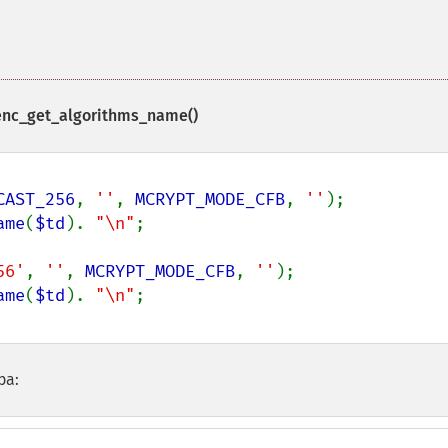
nc_get_algorithms_name()
CAST_256
, 
''
, 
MCRYPT_MODE_CFB
, 
''
);

ame
(
$td
). 
"\n"
;

56'
, 
''
, 
MCRYPT_MODE_CFB
, 
''
);

ame
(
$td
). 
"\n"
ра: