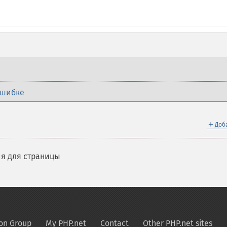
ошибке
＋
Доб
я для страницы
on Group
My PHP.net
Contact
Other PHP.net sites