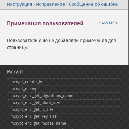
Инструкция
•
Исправление
•
Сообщение об ошибке
＋
Примечания пользователей
Добавить
Пользователи ещё не добавляли примечания для
страницы
Mcrypt
mcrypt_​create_​iv
mcrypt_​decrypt
mcrypt_​enc_​get_​algorithms_​name
mcrypt_​enc_​get_​block_​size
mcrypt_​enc_​get_​iv_​size
mcrypt_​enc_​get_​key_​size
mcrypt_​enc_​get_​modes_​name