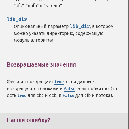
"ofb", "nofb" и "stream".
lib_dir
Опциональный параметр
lib_dir
, в котором
можно указать директорию, содержащую
модуль алгоритма.
Возвращаемые значения
¶
Функция возвращает
, если данные
true
возвращаются блоками и
если побайтно. (то
false
есть
для cbc и ecb, и
для cfb и потока).
true
false
Нашли ошибку?