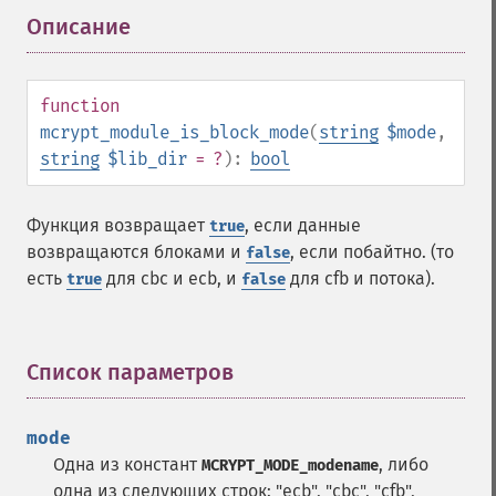
Описание
¶
function
mcrypt_module_is_block_mode
(
string
$mode
,
string
$lib_dir
= ?
):
bool
Функция возвращает
, если данные
true
возвращаются блоками и
, если побайтно. (то
false
есть
для cbc и ecb, и
для cfb и потока).
true
false
Список параметров
¶
mode
Одна из констант
, либо
MCRYPT_MODE_modename
одна из следующих строк: "ecb", "cbc", "cfb",