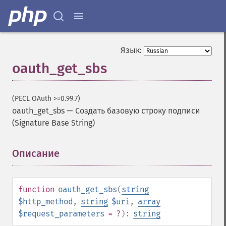
Язык:
oauth_get_sbs
(PECL OAuth >=0.99.7)
oauth_get_sbs
—
Создать базовую строку подписи
(Signature Base String)
Описание
¶
function
oauth_get_sbs
(
string
$http_method
,
string
$uri
,
array
$request_parameters
= ?
):
string