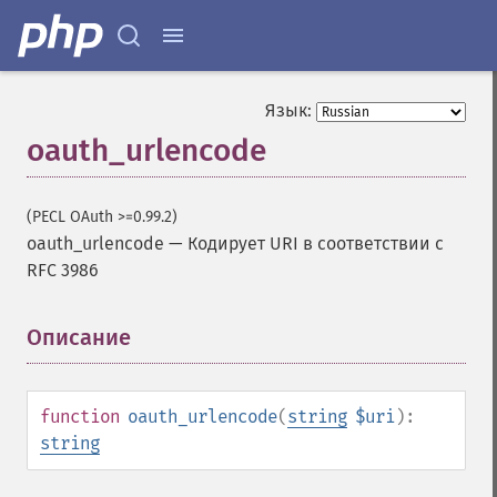
Язык:
oauth_urlencode
(PECL OAuth >=0.99.2)
oauth_urlencode
—
Кодирует URI в соответствии с
RFC 3986
Описание
¶
function
oauth_urlencode
(
string
$uri
):
string