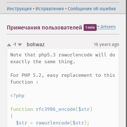
Инструкция
•
Исправление
•
Сообщение об ошибке
＋
Примечания пользователей
Добавить
1 note
bohwaz
-1
16 years ago
¶
up
down
Note that php5.3 rawurlencode will do 
exactly the same thing.

For PHP 5.2, easy replacement to this 
function : 

<?php

function 
rfc3986_encode
(
$str
)

{

$str 
= 
rawurlencode
(
$str
);
