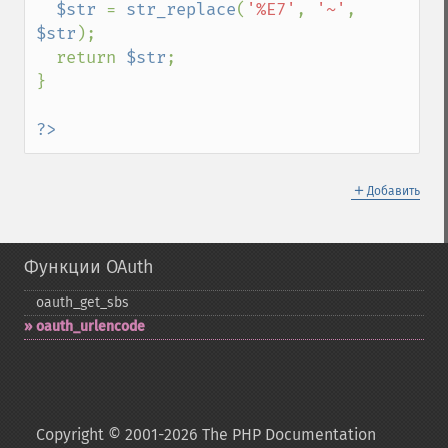
$str 
= 
str_replace
(
'%E7'
, 
'~'
, 
$str
);

  return 
$str
;

}

?>
＋
Добавить
Функции OAuth
oauth_​get_​sbs
oauth_​urlencode
Copyright © 2001-2026 The PHP Documentation