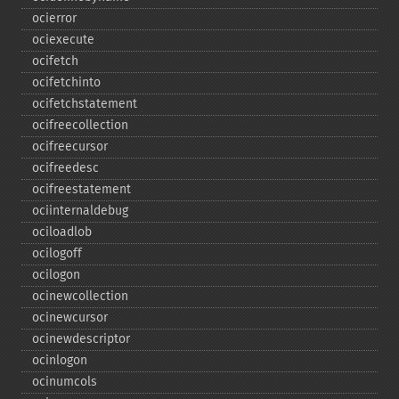
ocierror
ociexecute
ocifetch
ocifetchinto
ocifetchstatement
ocifreecollection
ocifreecursor
ocifreedesc
ocifreestatement
ociinternaldebug
ociloadlob
ocilogoff
ocilogon
ocinewcollection
ocinewcursor
ocinewdescriptor
ocinlogon
ocinumcols