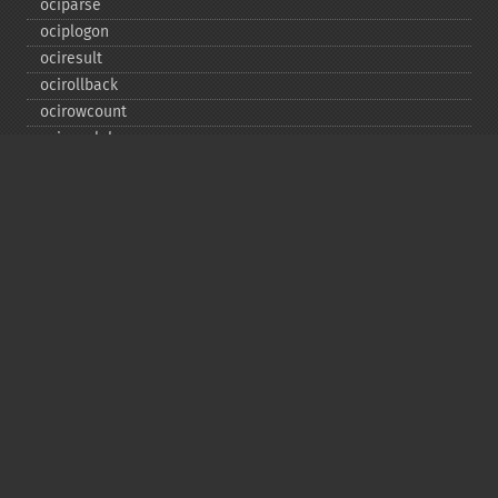
ociparse
ociplogon
ociresult
ocirollback
ocirowcount
ocisavelob
ocisavelobfile
ociserverversion
ocisetprefetch
ocistatementtype
ociwritelobtofile
ociwritetemporarylob
Copyright © 2001-2026 The PHP Documentation
Group