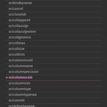
ocibindbyname
ocicancel
ocicloselob
ocicollappend
ocicollassign
ocicollassignelem
ocicollgetelem
ocicollmax
ocicollsize
ocicolltrim
ocicolumnisnull
ocicolumnname
ocicolumnprecision
ocicolumnscale
ocicolumnsize
ocicolumntype
ocicolumntyperaw
ocicommit
ocidefinebyname