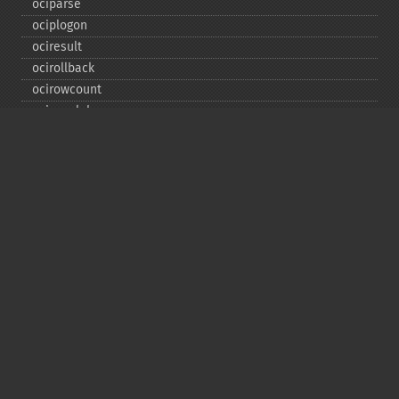
ociparse
ociplogon
ociresult
ocirollback
ocirowcount
ocisavelob
ocisavelobfile
ociserverversion
ocisetprefetch
ocistatementtype
ociwritelobtofile
ociwritetemporarylob
Copyright © 2001-2026 The PHP Documentation
Group