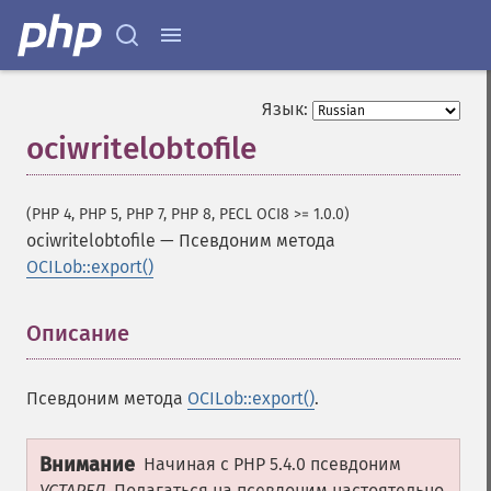
Язык:
ociwritelobtofile
(PHP 4, PHP 5, PHP 7, PHP 8, PECL OCI8 >= 1.0.0)
ociwritelobtofile
—
Псевдоним метода
OCILob::export()
Описание
¶
Псевдоним метода
OCILob::export()
.
Внимание
Начиная с PHP 5.4.0 псевдоним
УСТАРЕЛ
. Полагаться на псевдоним настоятельно