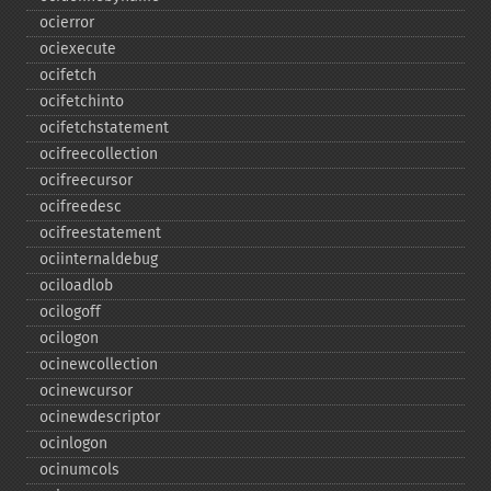
ocierror
ociexecute
ocifetch
ocifetchinto
ocifetchstatement
ocifreecollection
ocifreecursor
ocifreedesc
ocifreestatement
ociinternaldebug
ociloadlob
ocilogoff
ocilogon
ocinewcollection
ocinewcursor
ocinewdescriptor
ocinlogon
ocinumcols