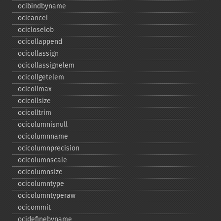
ocibindbyname
ocicancel
ocicloselob
ocicollappend
ocicollassign
ocicollassignelem
ocicollgetelem
ocicollmax
ocicollsize
ocicolltrim
ocicolumnisnull
ocicolumnname
ocicolumnprecision
ocicolumnscale
ocicolumnsize
ocicolumntype
ocicolumntyperaw
ocicommit
ocidefinebyname