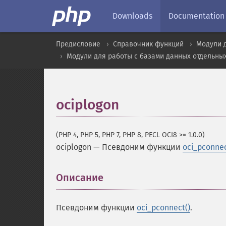
Downloads
Documentation
Предисловие
Справочник функций
Модули 
Модули для работы с базами данных отдельны
ociplogon
(PHP 4, PHP 5, PHP 7, PHP 8, PECL OCI8 >= 1.0.0)
ociplogon
—
Псевдоним функции
oci_pconnec
Описание
¶
Псевдоним функции
oci_pconnect()
.