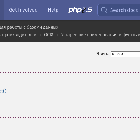
Get Involved
Help
Search docs
для работы с базами данных
х производителей
OCI8
Устаревшие наименования и функции
Язык:
t()