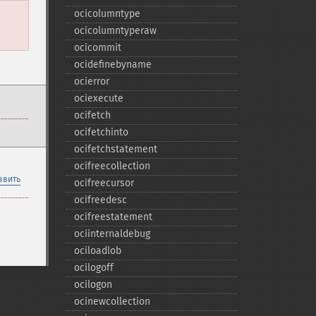
ocicolumntype
ocicolumntyperaw
ocicommit
ocidefinebyname
ocierror
ociexecute
ocifetch
ocifetchinto
ocifetchstatement
ocifreecollection
авить
ocifreecursor
ocifreedesc
ocifreestatement
ociinternaldebug
ociloadlob
ocilogoff
ocilogon
ocinewcollection