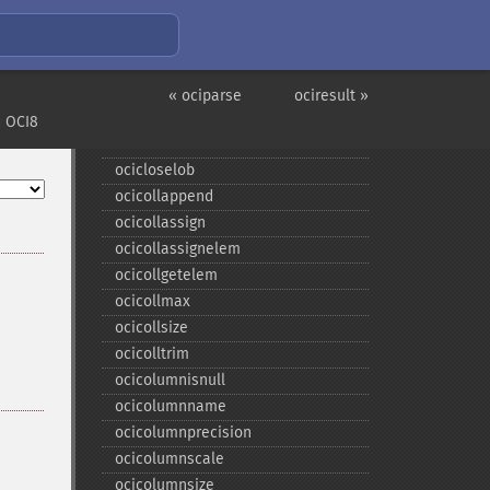
Устаревшие наименования
и функции OCI8
oci_​internal_​debug
« ociparse
ociresult »
ocibindbyname
 OCI8
ocicancel
ocicloselob
ocicollappend
ocicollassign
ocicollassignelem
ocicollgetelem
ocicollmax
ocicollsize
ocicolltrim
ocicolumnisnull
ocicolumnname
ocicolumnprecision
ocicolumnscale
ocicolumnsize