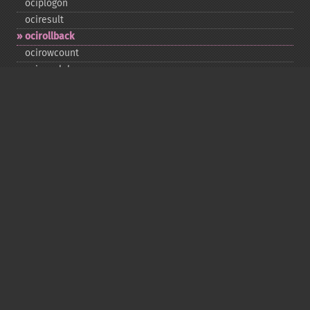
ociplogon
ociresult
ocirollback
ocirowcount
ocisavelob
ocisavelobfile
ociserverversion
ocisetprefetch
ocistatementtype
ociwritelobtofile
ociwritetemporarylob
Copyright © 2001-2026 The PHP Documentation
Group