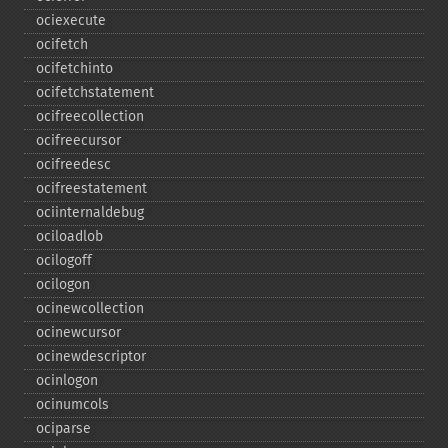
ociexecute
ocifetch
ocifetchinto
ocifetchstatement
ocifreecollection
ocifreecursor
ocifreedesc
ocifreestatement
ociinternaldebug
ociloadlob
ocilogoff
ocilogon
ocinewcollection
ocinewcursor
ocinewdescriptor
ocinlogon
ocinumcols
ociparse