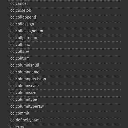
ocicancel
ocicloselob
ocicollappend
ocicollassign
ocicollassignelem
ocicollgetelem
ocicollmax
ocicollsize
ocicolltrim
ocicolumnisnull
ocicolumnname
ocicolumnprecision
ocicolumnscale
ocicolumnsize
ocicolumntype
ocicolumntyperaw
ocicommit
ocidefinebyname
ocierror