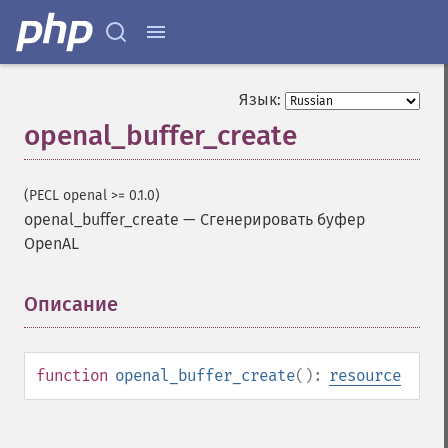
Язык:
openal_buffer_create
(PECL openal >= 0.1.0)
openal_buffer_create
—
Сгенерировать буфер
OpenAL
Описание
¶
function
openal_buffer_create
():
resource