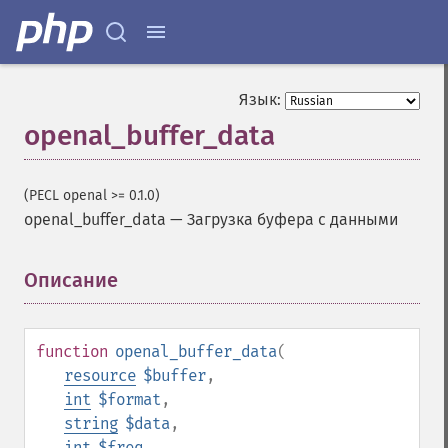
Язык:
openal_buffer_data
(PECL openal >= 0.1.0)
openal_buffer_data
—
Загрузка буфера с данными
Описание
¶
function
openal_buffer_data
(
resource
$buffer
,
int
$format
,
string
$data
,
int
$freq