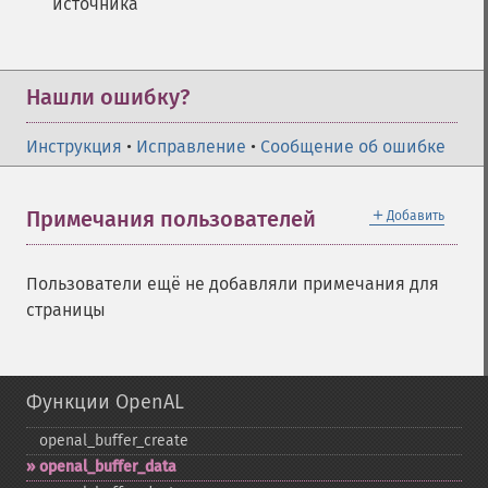
источника
Нашли ошибку?
Инструкция
•
Исправление
•
Сообщение об ошибке
＋
Примечания пользователей
Добавить
Пользователи ещё не добавляли примечания для
страницы
Функции OpenAL
openal_​buffer_​create
openal_​buffer_​data