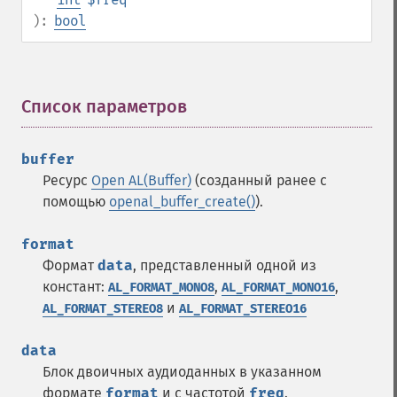
):
bool
Список параметров
¶
buffer
Ресурс
Open AL(Buffer)
(созданный ранее с
помощью
openal_buffer_create()
).
format
Формат
data
, представленный одной из
констант:
,
,
AL_FORMAT_MONO8
AL_FORMAT_MONO16
и
AL_FORMAT_STEREO8
AL_FORMAT_STEREO16
data
Блок двоичных аудиоданных в указанном
формате
format
и с частотой
freq
.