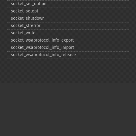
socket_​set_​option
socket_​setopt
socket_​shutdown
socket_​strerror
socket_​write
socket_​wsaprotocol_​info_​export
socket_​wsaprotocol_​info_​import
socket_​wsaprotocol_​info_​release
Copyright © 2001-2026 The PHP Documentation
Group
My PHP.net
Contact
Other PHP.net sites
Privacy policy