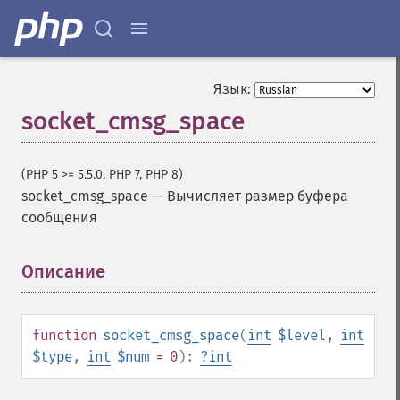
Язык:
socket_cmsg_space
(PHP 5 >= 5.5.0, PHP 7, PHP 8)
socket_cmsg_space
—
Вычисляет размер буфера
сообщения
Описание
¶
function
socket_cmsg_space
(
int
$level
,
int
$type
,
int
$num
= 0
):
?
int