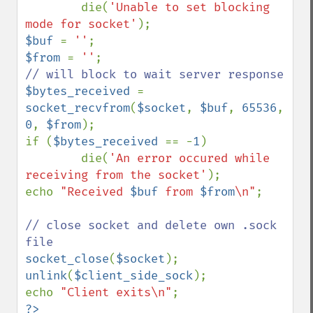
        die(
'Unable to set blocking 
mode for socket'
$buf 
= 
''
$from 
= 
''
$bytes_received 
= 
socket_recvfrom
(
$socket
, 
$buf
, 
65536
, 
0
, 
$from
);

if (
$bytes_received 
== -
1
)

        die(
'An error occured while 
receiving from the socket'
);

echo 
"Received 
$buf
 from 
$from
\n"
;

// close socket and delete own .sock 
socket_close
(
$socket
unlink
(
$client_side_sock
);

echo 
"Client exits\n"
?>