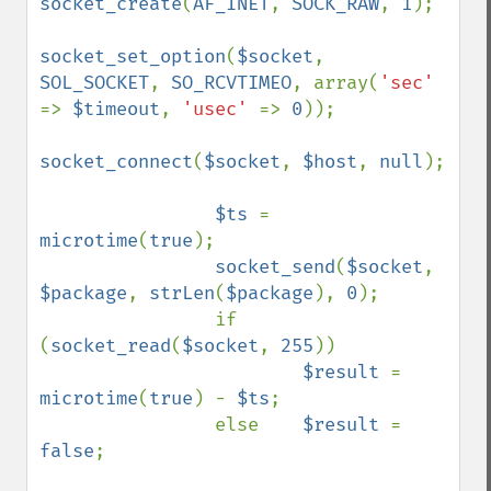
socket_create
(
AF_INET
, 
SOCK_RAW
, 
1
);

socket_set_option
(
$socket
, 
SOL_SOCKET
, 
SO_RCVTIMEO
, array(
'sec' 
=> 
$timeout
, 
'usec' 
=> 
0
));

socket_connect
(
$socket
, 
$host
, 
null
);

$ts 
= 
microtime
(
true
);

socket_send
(
$socket
, 
$package
, 
strLen
(
$package
), 
0
);

                if 
(
socket_read
(
$socket
, 
255
))

$result 
= 
microtime
(
true
) - 
$ts
;

                else    
$result 
= 
false
;
