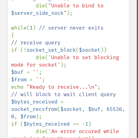
        die(
"Unable to bind to 
$server_side_sock
"
);

while(
1
) 
if (!
socket_set_block
(
$socket
))

        die(
'Unable to set blocking 
mode for socket'
$buf 
= 
''
$from 
= 
''
;

echo 
"Ready to receive...\n"
$bytes_received 
= 
socket_recvfrom
(
$socket
, 
$buf
, 
65536
, 
0
, 
$from
);

if (
$bytes_received 
== -
1
)

        die(
'An error occured while 