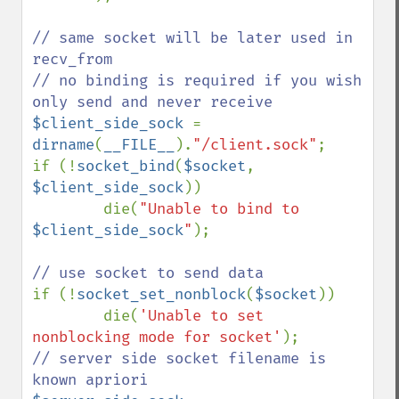
// same socket will be later used in 
recv_from

// no binding is required if you wish 
$client_side_sock 
= 
dirname
(
__FILE__
).
"/client.sock"
;

if (!
socket_bind
(
$socket
, 
$client_side_sock
))

        die(
"Unable to bind to 
$client_side_sock
"
);

if (!
socket_set_nonblock
(
$socket
))

        die(
'Unable to set 
nonblocking mode for socket'
// server side socket filename is 