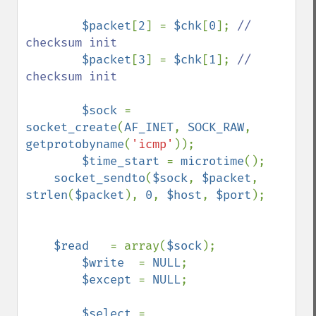
$packet
[
2
] = 
$chk
[
0
]; 
// 
checksum init

$packet
[
3
] = 
$chk
[
1
]; 
// 
checksum init

$sock 
= 
socket_create
(
AF_INET
, 
SOCK_RAW
,  
getprotobyname
(
'icmp'
));

$time_start 
= 
microtime
();

socket_sendto
(
$sock
, 
$packet
, 
strlen
(
$packet
), 
0
, 
$host
, 
$port
);

$read   
= array(
$sock
);

$write  
= 
NULL
;

$except 
= 
NULL
;

$select 
= 