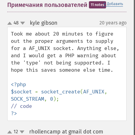
＋
Примечания пользователей
Добавить
11 notes
kyle gibson
48
20 years ago
¶
up
down
Took me about 20 minutes to figure 
out the proper arguments to supply 
for a AF_UNIX socket. Anything else, 
and I would get a PHP warning about 
the 'type' not being supported. I 
hope this saves someone else time.

<?php 

$socket 
= 
socket_create
(
AF_UNIX
, 
SOCK_STREAM
, 
0
?>
rhollencamp at gmail dot com
12
¶
up