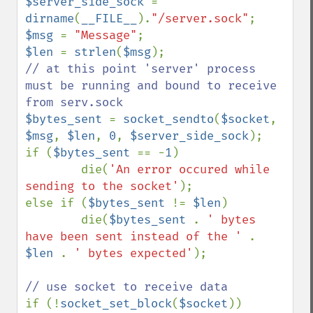
$server_side_sock 
= 
dirname
(
__FILE__
).
"/server.sock"
$msg 
= 
"Message"
$len 
= 
strlen
(
$msg
// at this point 'server' process 
must be running and bound to receive 
$bytes_sent 
= 
socket_sendto
(
$socket
, 
$msg
, 
$len
, 
0
, 
$server_side_sock
);

if (
$bytes_sent 
== -
1
)

        die(
'An error occured while 
sending to the socket'
);

else if (
$bytes_sent 
!= 
$len
)

        die(
$bytes_sent 
. 
' bytes 
have been sent instead of the ' 
. 
$len 
. 
' bytes expected'
);

if (!
socket_set_block
(
$socket
))
