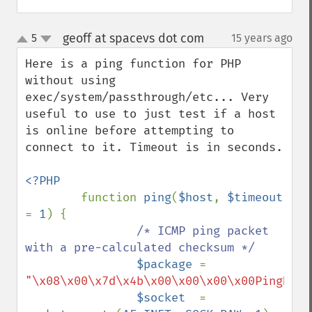
geoff at spacevs dot com
5
15 years ago
¶
up
down
Here is a ping function for PHP 
without using 
exec/system/passthrough/etc... Very 
useful to use to just test if a host 
is online before attempting to 
connect to it. Timeout is in seconds.

<?PHP

function 
ping
(
$host
, 
$timeout 
= 
1
) {

/* ICMP ping packet 
with a pre-calculated checksum */

$package 
= 
"\x08\x00\x7d\x4b\x00\x00\x00\x00PingHost
$socket  
= 