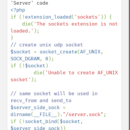
if (!
extension_loaded
(
'sockets'
)) {

    die(
'The sockets extension is not 
loaded.'
);

$socket 
= 
socket_create
(
AF_UNIX
, 
SOCK_DGRAM
, 
0
);

if (!
$socket
)

        die(
'Unable to create AF_UNIX 
socket'
);

// same socket will be used in 
$server_side_sock 
= 
dirname
(
__FILE__
).
"/server.sock"
;

if (!
socket_bind
(
$socket
, 
$server_side_sock
))
