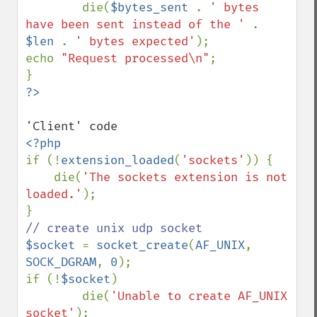
        die(
$bytes_sent 
. 
' bytes 
have been sent instead of the ' 
. 
$len 
. 
' bytes expected'
);

echo 
"Request processed\n"
;

if (!
extension_loaded
(
'sockets'
)) {

    die(
'The sockets extension is not 
loaded.'
);

$socket 
= 
socket_create
(
AF_UNIX
, 
SOCK_DGRAM
, 
0
);

if (!
$socket
)

        die(
'Unable to create AF_UNIX 
socket'
);
