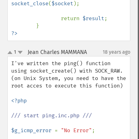
socket_close
(
$socket
);

                return 
$result
;

?>
Jean Charles MAMMANA
1
18 years ago
¶
up
down
I've written the ping() function 
using socket_create() with SOCK_RAW.

(on Unix System, you need to have the 
root acces to execute this function)

<?php

/// start ping.inc.php ///

$g_icmp_error 
= 
"No Error"
;
