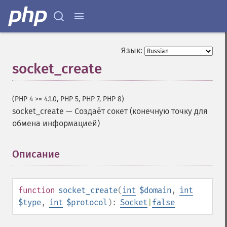
Язык:
socket_create
(PHP 4 >= 4.1.0, PHP 5, PHP 7, PHP 8)
socket_create
—
Создаёт сокет (конечную точку для
обмена информацией)
Описание
¶
function
socket_create
(
int
$domain
,
int
$type
,
int
$protocol
):
Socket
|
false