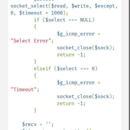
socket_select
(
$read
, 
$write
, 
$except
, 
0
, 
$timeout 
* 
1000
);

        if (
$select 
=== 
NULL
)

        {

$g_icmp_error 
= 
"Select Error"
;

socket_close
(
$sock
);

                return -
1
;

        }

        elseif (
$select 
=== 
0
)

        {

$g_icmp_error 
= 
"Timeout"
;

socket_close
(
$sock
);

                return -
1
;

        }

$recv 
= 
''
;
