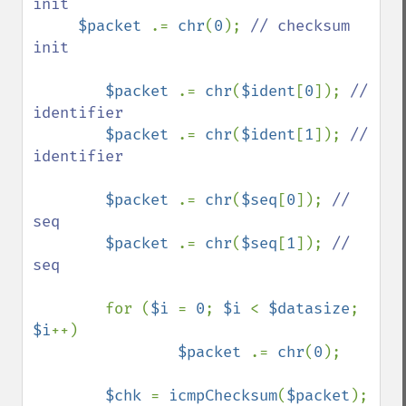
init

$packet 
.= 
chr
(
0
); 
// checksum 
init

$packet 
.= 
chr
(
$ident
[
0
]); 
// 
identifier

$packet 
.= 
chr
(
$ident
[
1
]); 
// 
identifier

$packet 
.= 
chr
(
$seq
[
0
]); 
// 
seq

$packet 
.= 
chr
(
$seq
[
1
]); 
// 
seq

for (
$i 
= 
0
; 
$i 
< 
$datasize
; 
$i
++)

$packet 
.= 
chr
(
0
);

$chk 
= 
icmpChecksum
(
$packet
);
