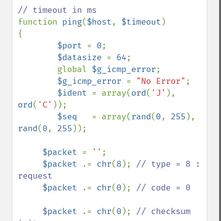
function 
ping
(
$host
, 
$timeout
)

{

$port 
= 
0
;

$datasize 
= 
64
;

        global 
$g_icmp_error
;

$g_icmp_error 
= 
"No Error"
;

$ident 
= array(
ord
(
'J'
), 
ord
(
'C'
));

$seq   
= array(
rand
(
0
, 
255
), 
rand
(
0
, 
255
));

$packet 
= 
''
;

$packet 
.= 
chr
(
8
); 
// type = 8 : 
request

$packet 
.= 
chr
(
0
); 
// code = 0

$packet 
.= 
chr
(
0
); 
// checksum 