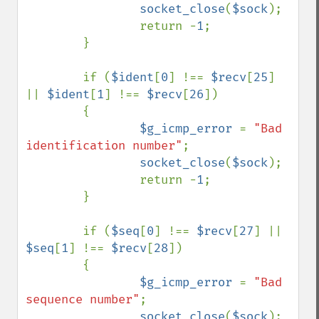
socket_close
(
$sock
);

                return -
1
;

        }

        if (
$ident
[
0
] !== 
$recv
[
25
] 
|| 
$ident
[
1
] !== 
$recv
[
26
])

        {

$g_icmp_error 
= 
"Bad 
identification number"
;

socket_close
(
$sock
);

                return -
1
;

        }

        if (
$seq
[
0
] !== 
$recv
[
27
] || 
$seq
[
1
] !== 
$recv
[
28
])

        {

$g_icmp_error 
= 
"Bad 
sequence number"
;

socket_close
(
$sock
);
