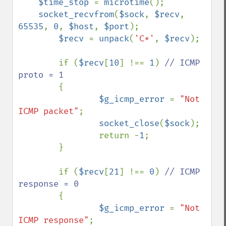
$time_stop 
= 
microtime
();

socket_recvfrom
(
$sock
, 
$recv
, 
65535
, 
0
, 
$host
, 
$port
);

$recv 
= 
unpack
(
'C*'
, 
$recv
);

        if (
$recv
[
10
] !== 
1
) 
// ICMP 
proto = 1

{

$g_icmp_error 
= 
"Not 
ICMP packet"
;

socket_close
(
$sock
);

                return -
1
;

        }

        if (
$recv
[
21
] !== 
0
) 
// ICMP 
response = 0

{

$g_icmp_error 
= 
"Not 
ICMP response"
;
