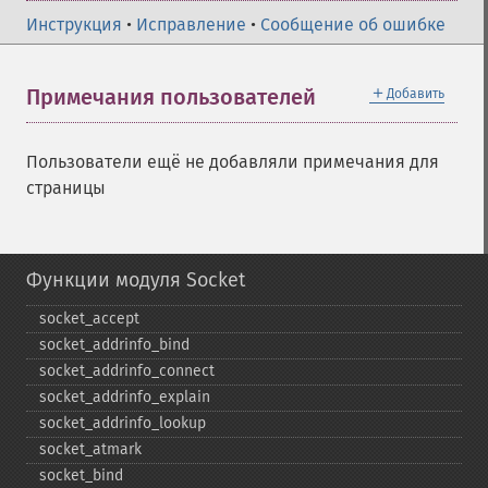
Инструкция
•
Исправление
•
Сообщение об ошибке
＋
Примечания пользователей
Добавить
Пользователи ещё не добавляли примечания для
страницы
Функции модуля Socket
socket_​accept
socket_​addrinfo_​bind
socket_​addrinfo_​connect
socket_​addrinfo_​explain
socket_​addrinfo_​lookup
socket_​atmark
socket_​bind