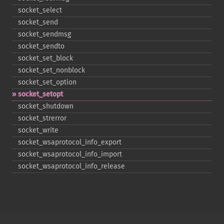
socket_​select
socket_​send
socket_​sendmsg
socket_​sendto
socket_​set_​block
socket_​set_​nonblock
socket_​set_​option
socket_​setopt
socket_​shutdown
socket_​strerror
socket_​write
socket_​wsaprotocol_​info_​export
socket_​wsaprotocol_​info_​import
socket_​wsaprotocol_​info_​release
Copyright © 2001-2026 The PHP Documentation