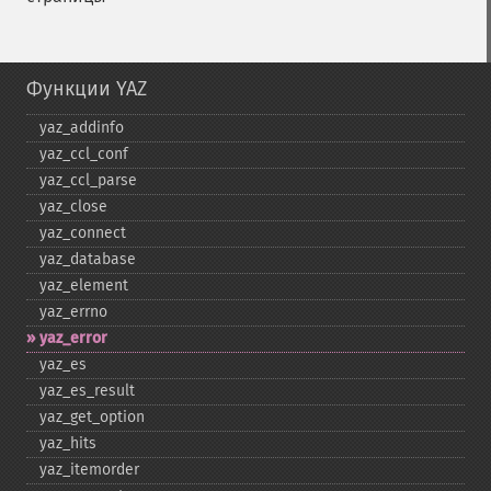
Функции YAZ
yaz_​addinfo
yaz_​ccl_​conf
yaz_​ccl_​parse
yaz_​close
yaz_​connect
yaz_​database
yaz_​element
yaz_​errno
yaz_​error
yaz_​es
yaz_​es_​result
yaz_​get_​option
yaz_​hits
yaz_​itemorder