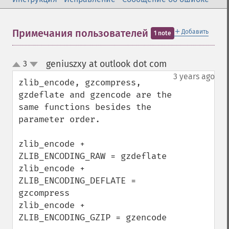
＋
Примечания пользователей
Добавить
1 note
geniuszxy at outlook dot com
3
¶
up
down
3 years ago
zlib_encode, gzcompress, 
gzdeflate and gzencode are the 
same functions besides the 
parameter order.

zlib_encode + 
ZLIB_ENCODING_RAW = gzdeflate

zlib_encode + 
ZLIB_ENCODING_DEFLATE = 
gzcompress

zlib_encode + 
ZLIB_ENCODING_GZIP = gzencode