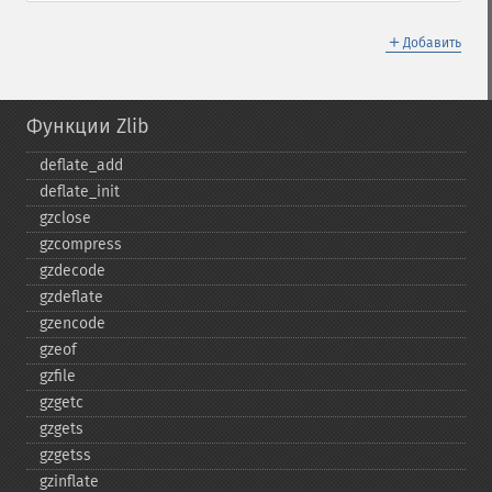
＋
Добавить
Функции Zlib
deflate_​add
deflate_​init
gzclose
gzcompress
gzdecode
gzdeflate
gzencode
gzeof
gzfile
gzgetc
gzgets
gzgetss
gzinflate