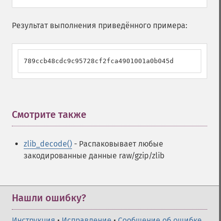
Результат выполнения приведённого примера:
789ccb48cdc9c95728cf2fca4901001a0b045d
Смотрите также
¶
zlib_decode()
- Распаковывает любые
закодированные данные raw/gzip/zlib
Нашли ошибку?
Инструкция
•
Исправление
•
Сообщение об ошибке