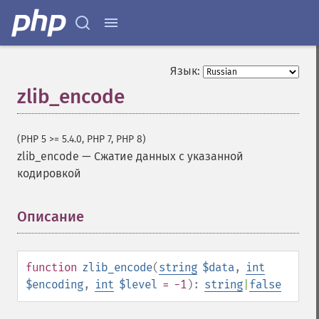
Язык:
zlib_encode
(PHP 5 >= 5.4.0, PHP 7, PHP 8)
zlib_encode
—
Сжатие данных с указанной
кодировкой
Описание
¶
function
zlib_encode
(
string
$data
,
int
$encoding
,
int
$level
= -1
):
string
|
false