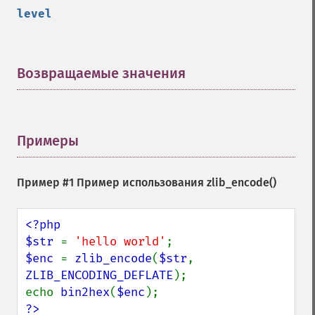
level
Возвращаемые значения
¶
Примеры
¶
Пример #1 Пример использования
zlib_encode()
<?php

$str 
= 
'hello world'
$enc 
= 
zlib_encode
(
$str
, 
ZLIB_ENCODING_DEFLATE
);

echo 
bin2hex
(
$enc
?>