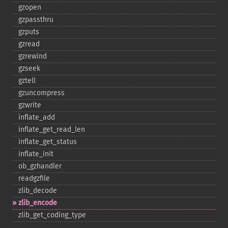
gzopen
gzpassthru
gzputs
gzread
gzrewind
gzseek
gztell
gzuncompress
gzwrite
inflate_​add
inflate_​get_​read_​len
inflate_​get_​status
inflate_​init
ob_​gzhandler
readgzfile
zlib_​decode
zlib_​encode
zlib_​get_​coding_​type