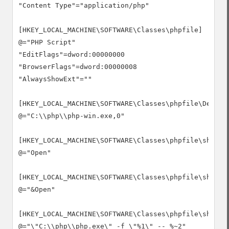
"Content Type"="application/php"

[HKEY_LOCAL_MACHINE\SOFTWARE\Classes\phpfile]

@="PHP Script"

"EditFlags"=dword:00000000

"BrowserFlags"=dword:00000008

"AlwaysShowExt"=""

[HKEY_LOCAL_MACHINE\SOFTWARE\Classes\phpfile\Default
@="C:\\php\\php-win.exe,0"

[HKEY_LOCAL_MACHINE\SOFTWARE\Classes\phpfile\shell]

@="Open"

[HKEY_LOCAL_MACHINE\SOFTWARE\Classes\phpfile\shell\O
@="&Open"

[HKEY_LOCAL_MACHINE\SOFTWARE\Classes\phpfile\shell\O