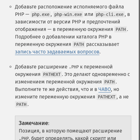
Добавьте расположение исполняемого файла
PHP —
,
или
, в
php.exe
php-win.exe
php-cli.exe
зависимости от версии PHP и предпочтений
отображения — в переменную окружения
.
PATH
Подробнее о добавлении каталога PHP в
переменную окружения
рассказывает
PATH
запись часто задаваемых вопросов
.
Добавьте расширение
к переменной
.PHP
окружения
. Это делают одновременно с
PATHEXT
изменением переменной окружения
.
PATH
Выполните те же действия, что и в
ЧАВО
, но
измените переменную окружения
, а не
PATHEXT
.
PATH
Замечание
:
Позиция, в которую помещают расширение
, будет определять, какой скрипт или
.PHP