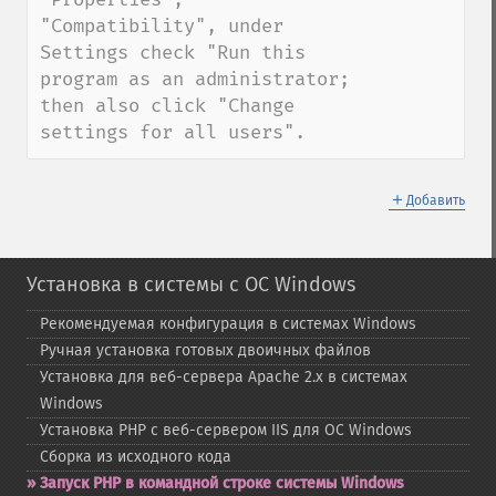
"Compatibility", under 
Settings check "Run this 
program as an administrator; 
then also click "Change 
settings for all users".
＋
Добавить
Установка в системы с ОС Windows
Рекомендуемая конфигурация в системах Windows
Ручная установка готовых двоичных файлов
Установка для веб-​сервера Apache 2.x в системах
Windows
Установка PHP с веб-​сервером IIS для ОС Windows
Сборка из исходного кода
Запуск PHP в командной строке системы Windows