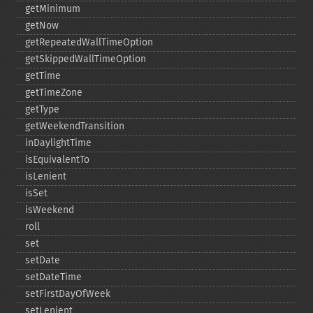
getMinimum
getNow
getRepeatedWallTimeOption
getSkippedWallTimeOption
getTime
getTimeZone
getType
getWeekendTransition
inDaylightTime
isEquivalentTo
isLenient
isSet
isWeekend
roll
set
setDate
setDateTime
setFirstDayOfWeek
setLenient