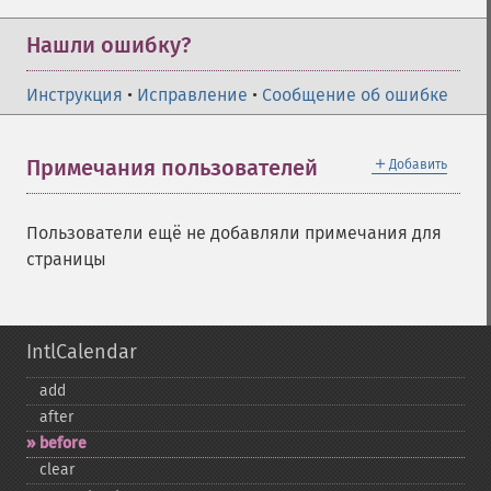
Нашли ошибку?
Инструкция
•
Исправление
•
Сообщение об ошибке
＋
Примечания пользователей
Добавить
Пользователи ещё не добавляли примечания для
страницы
IntlCalendar
add
after
before
clear