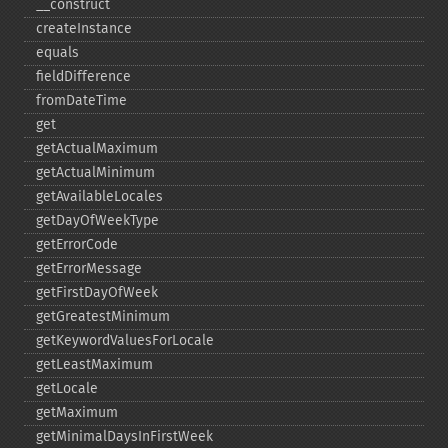
_​_​construct
createInstance
equals
fieldDifference
fromDateTime
get
getActualMaximum
getActualMinimum
getAvailableLocales
getDayOfWeekType
getErrorCode
getErrorMessage
getFirstDayOfWeek
getGreatestMinimum
getKeywordValuesForLocale
getLeastMaximum
getLocale
getMaximum
getMinimalDaysInFirstWeek