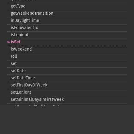
getType
getWeekendTransition
inDaylightTime
isEquivalentTo
isLenient
isSet
isWeekend
roll
set
setDate
setDateTime
setFirstDayOfWeek
setLenient
setMinimalDaysInFirstWeek
setRepeatedWallTimeOption
setSkippedWallTimeOption
setTime
setTimeZone