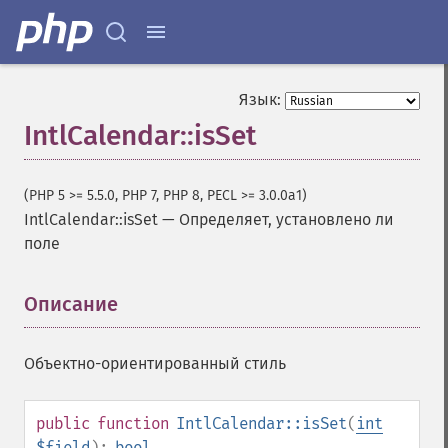
Язык:
IntlCalendar::isSet
(PHP 5 >= 5.5.0, PHP 7, PHP 8, PECL >= 3.0.0a1)
IntlCalendar::isSet
—
Определяет, установлено ли
поле
Описание
¶
Объектно-ориентированный стиль
public
function
IntlCalendar::isSet
(
int
$field
):
bool