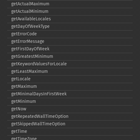
getActualMaximum
getActualMinimum
getAvailableLocales
getDayOfWeekType
getErrorCode
getErrorMessage
getFirstDayOfWeek
getGreatestMinimum
getKeywordValuesForLocale
getLeastMaximum
getLocale
getMaximum
getMinimalDaysInFirstWeek
getMinimum
getNow
getRepeatedWallTimeOption
getSkippedWallTimeOption
getTime
getTimeZone