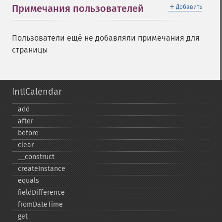
＋
Примечания пользователей
Добавить
Пользователи ещё не добавляли примечания для
страницы
IntlCalendar
add
after
before
clear
_​_​construct
createInstance
equals
fieldDifference
fromDateTime
get