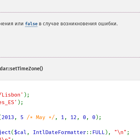
лнения или
в случае возникновения ошибки.
false
ndar::setTimeZone()
/Lisbon'
es_ES'
);

(
2013
, 
5 
/* May */
, 
1
, 
12
, 
0
, 
0
);

ject
(
$cal
, 
IntlDateFormatter
::
FULL
), 
"\n"
;

)\n"
;
