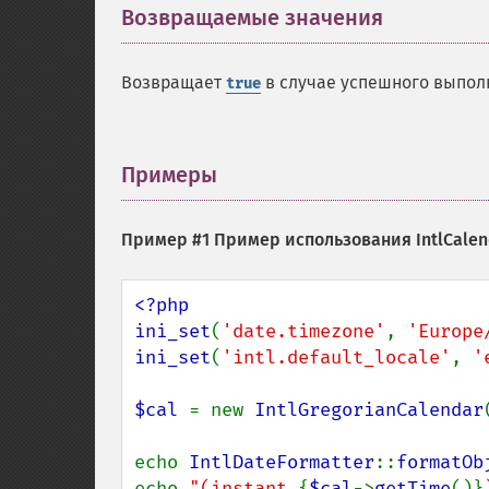
Возвращаемые значения
¶
Возвращает
в случае успешного выпо
true
Примеры
¶
Пример #1 Пример использования
IntlCale
<?php

ini_set
(
'date.timezone'
, 
'Europe
ini_set
(
'intl.default_locale'
, 
'
$cal 
= new 
IntlGregorianCalendar
echo 
IntlDateFormatter
::
formatOb
echo 
"(instant 
{
$cal
->
getTime
()}