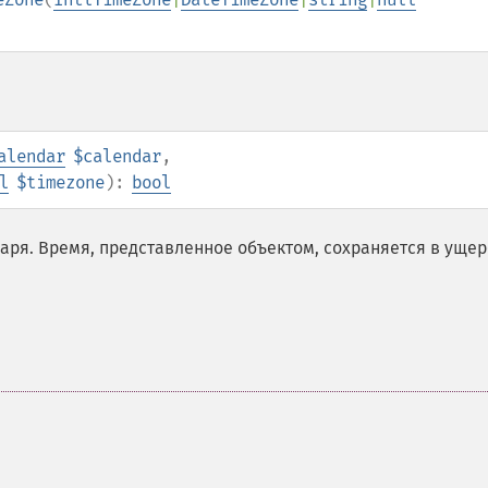
alendar
$calendar
,
l
$timezone
):
bool
аря. Время, представленное объектом, сохраняется в ущер