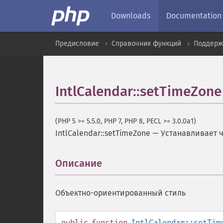
Downloads
Documentation
Предисловие
Справочник функций
Поддерж
IntlCalendar::setTimeZone
(PHP 5 >= 5.5.0, PHP 7, PHP 8, PECL >= 3.0.0a1)
IntlCalendar::setTimeZone
—
Устанавливает 
Описание
¶
Объектно-ориентированный стиль
public
function
IntlCalendar::setTim