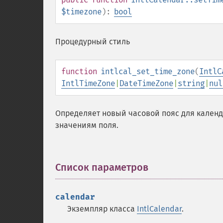
$timezone
):
bool
Процедурный стиль
function
intlcal_set_time_zone
(
IntlC
IntlTimeZone
|
DateTimeZone
|
string
|
nul
Определяет новый часовой пояс для календ
значениям поля.
Список параметров
¶
calendar
Экземпляр класса
IntlCalendar
.