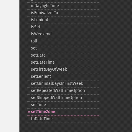
inDaylightTime
isEquivalentTo
isLenient
isSet
isWeekend
roll
set
setDate
setDateTime
setFirstDayOfWeek
setLenient
setMinimalDaysInFirstWeek
setRepeatedWallTimeOption
setSkippedWallTimeOption
setTime
setTimeZone
toDateTime