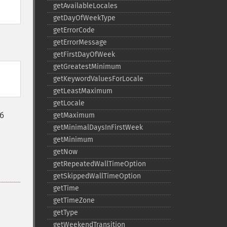
getAvailableLocales
getDayOfWeekType
getErrorCode
getErrorMessage
getFirstDayOfWeek
getGreatestMinimum
getKeywordValuesForLocale
getLeastMaximum
getLocale
б
getMaximum
getMinimalDaysInFirstWeek
getMinimum
getNow
getRepeatedWallTimeOption
getSkippedWallTimeOption
getTime
getTimeZone
getType
getWeekendTransition