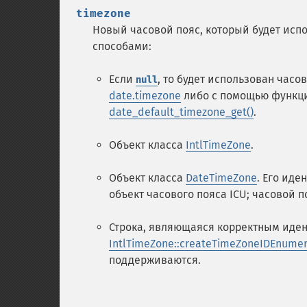
timezone
Новый часовой пояс, который будет исп
способами:
Если
, то будет использован часо
null
date.timezone
либо с помощью функ
date_default_timezone_get()
.
Объект класса
IntlTimeZone
.
Объект класса
DateTimeZone
. Его иде
объект часового пояса ICU; часовой по
Строка, являющаяся корректным иден
IntlTimeZone::createTimeZoneIDEnumer
поддерживаются.