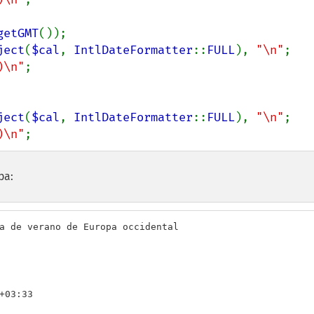
getGMT
());

ject
(
$cal
, 
IntlDateFormatter
::
FULL
), 
"\n"
;

)\n"
;

ject
(
$cal
, 
IntlDateFormatter
::
FULL
), 
"\n"
;

)\n"
;
ра:
a de verano de Europa occidental

+03:33
