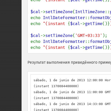
$cal
->
setTimeZone
(
IntlTimeZone
::
echo 
IntlDateFormatter
::
formatOb
echo 
"(instant 
{
$cal
->
getTime
()}
$cal
->
setTimeZone
(
'GMT+03:33'
);

echo 
IntlDateFormatter
::
formatOb
echo 
"(instant 
{
$cal
->
getTime
()}
Результат выполнения приведённого приме
sábado, 1 de junio de 2013 12:00:00 Hor
(instant 1370084400000)

sábado, 1 de junio de 2013 11:00:00 GMT

(instant 1370084400000)

sábado, 1 de junio de 2013 14:33:00 GMT
(instant 1370084400000)