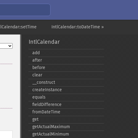
tlCalendar::setTime
IntlCalendar::toDateTime »
IntlCalendar
add
after
before
clear
_​_​construct
createInstance
equals
fieldDifference
fromDateTime
get
getActualMaximum
getActualMinimum