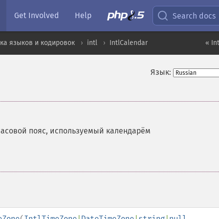
Get Involved
Help
Search docs
ка языков и кодировок
intl
IntlCalendar
« In
Язык:
часовой пояс, используемый календарём
eZone
(
IntlTimeZone
|
DateTimeZone
|
string
|
null