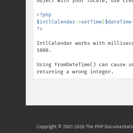
object with your locale, use crea
<?php

$intlCalendar
->
setTime
(
$dateTime
IntlCalendar works with millisec
1000.

Using fromDateTime() can cause u
returning a wrong integer.
Copyright © 2001-2026 The PHP Documentati