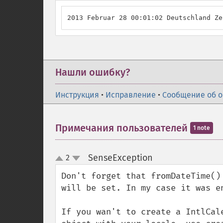
2013 Februar 28 00:01:02 Deutschland Ze
Нашли ошибку?
Инструкция
•
Исправление
•
Сообщение об 
Примечания пользователей
1 note
SenseException
2
¶
up
down
Don't forget that fromDateTime()
will be set. In my case it was en
If you wan't to create a IntlCal