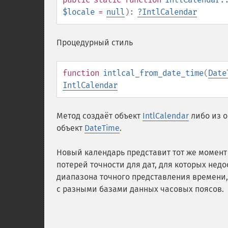
$locale
=
null
):
?
IntlCalendar
Процедурный стиль
function
intlcal_from_date_time
(
Date
IntlCalendar
Метод создаёт объект
IntlCalendar
либо из 
объект
DateTime
.
Новый календарь представит тот же момент
потерей точности для дат, для которых нед
диапазона точного представления времени,
с разными базами данных часовых поясов.