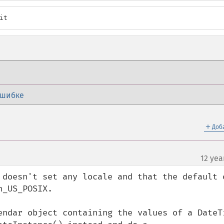
it
ошибке
＋
Доб
12 yea
 doesn't set any locale and that the default o
_US_POSIX.

endar object containing the values of a DateTi