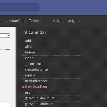
IntlCalendar::fieldDifference
IntlCalendar::get »
IntlCalendar
add
after
before
clear
_​_​construct
createInstance
equals
fieldDifference
fromDateTime
get
getActualMaximum
getActualMinimum