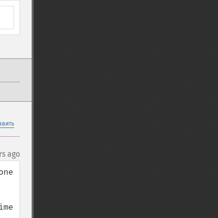
авить
rs ago
ne 
me 