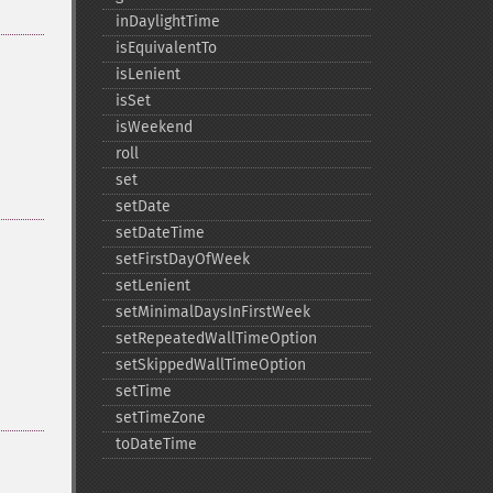
inDaylightTime
isEquivalentTo
isLenient
isSet
isWeekend
roll
set
setDate
setDateTime
setFirstDayOfWeek
setLenient
setMinimalDaysInFirstWeek
setRepeatedWallTimeOption
setSkippedWallTimeOption
setTime
setTimeZone
toDateTime