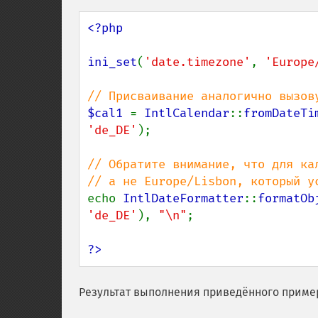
<?php

ini_set
(
'date.timezone'
, 
'Europe
$cal1 
= 
IntlCalendar
::
fromDateTi
'de_DE'
);

// Обратите внимание, что для ка
echo 
IntlDateFormatter
::
formatOb
'de_DE'
), 
"\n"
;

?>
Результат выполнения приведённого приме