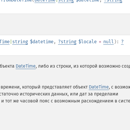
Time
|
string
$datetime
,
?
string
$locale
=
null
):
?
объекта
DateTime
, либо из строки, из которой возможно соз
 времени, который представляет объект
DateTime
, с возмо
остаточно исторических данных, или дат за пределами
 и тот же часовой пояс с возможным расхождением в сист