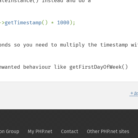
teInstance() instead and do a 

->
getTimestamp
() * 
1000
onds so you need to multiply the timestamp wit
nwanted behaviour like getFirstDayOfWeek() 
＋
Д
on Group
My PHP.net
Contact
Other PHP.net sites