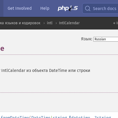
Get Involved
Help
Search docs
ка языков и кодировок
intl
IntlCalendar
« 
Язык:
me
 IntlCalendar из объекта DateTime или строки
:fromDateTime
(
DateTime
|
string
$datetime
,
?
string