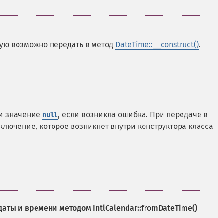
рую возможно передать в метод
DateTime::__construct()
.
и значение
, если возникла ошибка. При передаче в
null
лючение, которое возникнет внутри конструктора класса
 даты и времени методом
IntlCalendar::fromDateTime()