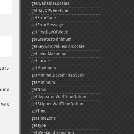
getAvailableLocales
getDayOfWeekType
getErrorCode
getErrorMessage
getFirstDayOfWeek
getGreatestMinimum
getKeywordValuesForLocale
getLeastMaximum
getLocale
дать
getMaximum
getMinimalDaysInFirstWeek
getMinimum
жной
getNow
getRepeatedWallTimeOption
емах
getSkippedWallTimeOption
getTime
getTimeZone
getType
getWeekendTransition