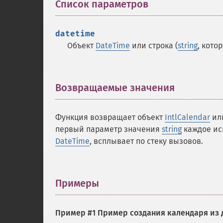
Список параметров
¶
datetime
Объект
DateTime
или строка (
string
, кото
Возвращаемые значения
¶
Функция возвращает объект
IntlCalendar
ил
первый параметр значения
string
каждое иск
DateTime
, всплывает по стеку вызовов.
Примеры
¶
Пример #1 Пример создания календаря из