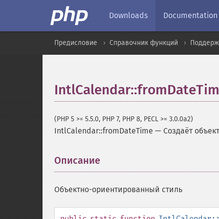
Downloads
Documentation
Предисловие
Справочник функций
Поддерж
IntlCalendar::fromDateTi
(PHP 5 >= 5.5.0, PHP 7, PHP 8, PECL >= 3.0.0a2)
IntlCalendar::fromDateTime
—
Создаёт объект
Описание
¶
Объектно-ориентированный стиль
public
static
function
IntlCalendar: