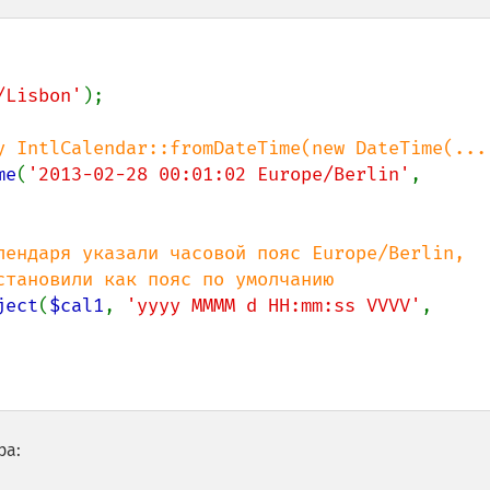
/Lisbon'
);

me
(
'2013-02-28 00:01:02 Europe/Berlin'
, 
лендаря указали часовой пояс Europe/Berlin,

ject
(
$cal1
, 
'yyyy MMMM d HH:mm:ss VVVV'
, 
ра: