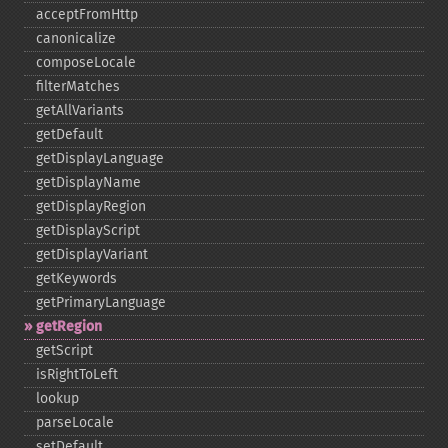
acceptFromHttp
canonicalize
composeLocale
filterMatches
getAllVariants
getDefault
getDisplayLanguage
getDisplayName
getDisplayRegion
getDisplayScript
getDisplayVariant
getKeywords
getPrimaryLanguage
getRegion
getScript
isRightToLeft
lookup
parseLocale
setDefault