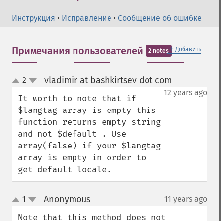
Инструкция
•
Исправление
•
Сообщение об ошибке
＋
Примечания пользователей
Добавить
2 notes
vladimir at bashkirtsev dot com
2
¶
up
down
12 years ago
It worth to note that if 
$langtag array is empty this 
function returns empty string 
and not $default . Use 
array(false) if your $langtag 
array is empty in order to 
get default locale.
Anonymous
1
11 years ago
¶
up
down
Note that this method does not 