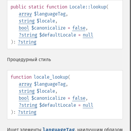
public
static
function
Locale::lookup
(
array
$languageTag
,
string
$locale
,
bool
$canonicalize
=
false
,
?
string
$defaultLocale
=
null
):
?
string
Процедурный стиль
function
locale_lookup
(
array
$languageTag
,
string
$locale
,
bool
$canonicalize
=
false
,
?
string
$defaultLocale
=
null
):
?
string
Ищет элементы
languageTag
, наилучшим образом