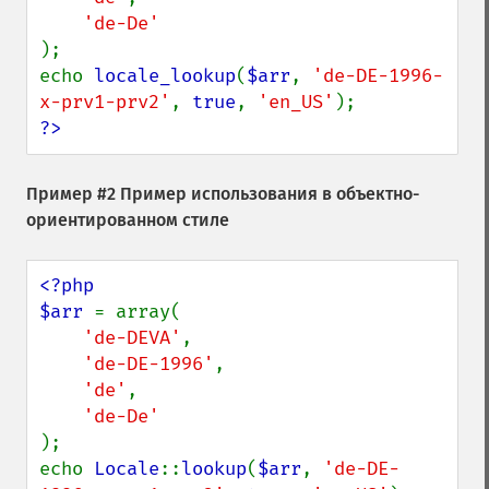
);

echo 
locale_lookup
(
$arr
, 
'de-DE-1996-
x-prv1-prv2'
, 
true
, 
'en_US'
?>
Пример #2 Пример использования в объектно-
ориентированном стиле
<?php

$arr 
= array(

'de-DEVA'
,

'de-DE-1996'
,

'de'
,

);

echo 
Locale
::
lookup
(
$arr
, 
'de-DE-