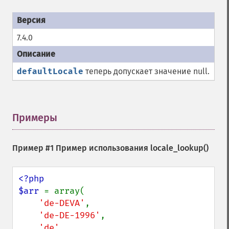
7.4.0
defaultLocale
теперь допускает значение null.
Примеры
¶
Пример #1 Пример использования
locale_lookup()
<?php

$arr 
= array(

'de-DEVA'
,

'de-DE-1996'
,

'de'
,
