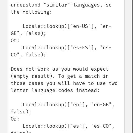
understand "similar" languages, so 
the following:

    Locale::lookup(["en-US"], "en-
GB", false);

Or:

    Locale::lookup(["es-ES"], "es-
CO", false);

Does not work as you would expect 
(empty result). To get a match in 
those cases you will have to use two 
letter language codes instead:

    Locale::lookup(["en"], "en-GB", 
false);

Or:

    Locale::lookup(["es"], "es-CO", 