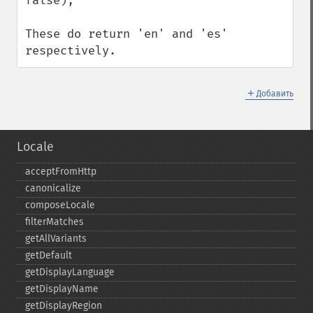
false);

These do return 'en' and 'es' 
respectively.
＋
Добавить
Locale
acceptFromHttp
canonicalize
composeLocale
filterMatches
getAllVariants
getDefault
getDisplayLanguage
getDisplayName
getDisplayRegion