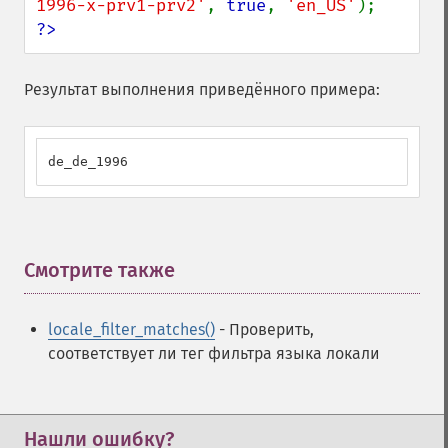
1996-x-prv1-prv2'
, 
true
, 
'en_US'
?>
Результат выполнения приведённого примера:
de_de_1996
Смотрите также
¶
locale_filter_matches()
- Проверить,
соответствует ли тег фильтра языка локали
Нашли ошибку?