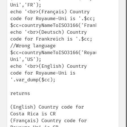
Uni','FR');

echo '<br>(Français) Country 
code for Royaume-Uni is '.$cc;

$cc=countryNameToISO3166('Frankreich','DE'
echo '<br>(Deutsch) Country 
code for Frankreich is '.$cc;

//Wrong language

$cc=countryNameToISO3166('Royaume-
Uni','US');

echo '<br>(English) Country 
code for Royaume-Uni is 
'.var_dump($cc);

returns

(English) Country code for 
Costa Rica is CR

(Français) Country code for 