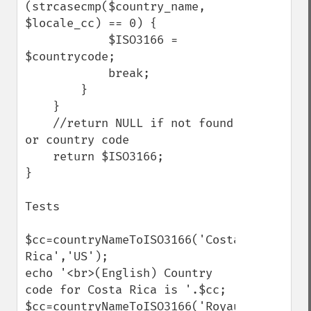
(strcasecmp($country_name, 
$locale_cc) == 0) {

            $ISO3166 = 
$countrycode;

            break;

        }

    }

    //return NULL if not found 
or country code

    return $ISO3166;

}

Tests

$cc=countryNameToISO3166('Costa 
Rica','US');

echo '<br>(English) Country 
code for Costa Rica is '.$cc;

$cc=countryNameToISO3166('Royaume-