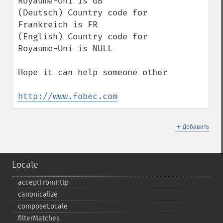
Royaume-Uni is GB

(Deutsch) Country code for 
Frankreich is FR

(English) Country code for 
Royaume-Uni is NULL

Hope it can help someone other

http://www.fobec.com
＋
Добавить
Locale
acceptFromHttp
canonicalize
composeLocale
filterMatches