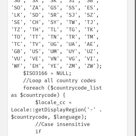
'SG', 'SX', 'SK', 'SI', 'SB', 
'SO', 'ZA', 'GS', 'SS', 'ES', 
'LK', 'SD', 'SR', 'SJ', 'SZ', 
'SE', 'CH', 'SY', 'TW', 'TJ', 
'TZ', 'TH', 'TL', 'TG', 'TK', 
'TO', 'TT', 'TN', 'TR', 'TM', 
'TC', 'TV', 'UG', 'UA', 'AE', 
'GB', 'US', 'UM', 'UY', 'UZ', 
'VU', 'VE', 'VN', 'VG', 'VI', 
'WF', 'EH', 'YE', 'ZM', 'ZW');

    $ISO3166 = NULL;

    //Loop all country codes

    foreach ($countrycode_list 
as $countrycode) {

        $locale_cc = 
Locale::getDisplayRegion('-' . 
$countrycode, $language);

        //Case insensitive

        if 