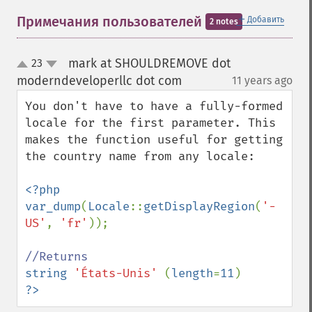
＋
Примечания пользователей
Добавить
2 notes
mark at SHOULDREMOVE dot
23
up
down
moderndeveloperllc dot com
11 years ago
¶
You don't have to have a fully-formed 
locale for the first parameter. This 
makes the function useful for getting 
the country name from any locale:

<?php

var_dump
(
Locale
::
getDisplayRegion
(
'-
US'
, 
'fr'
));

string 
'États-Unis' 
(
length
=
11
?>