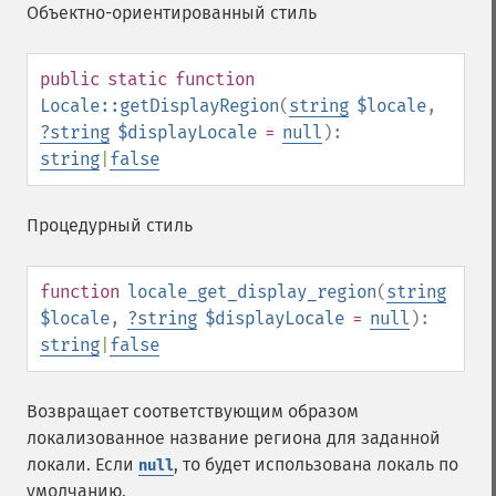
Объектно-ориентированный стиль
public
static
function
Locale::getDisplayRegion
(
string
$locale
,
?
string
$displayLocale
=
null
):
string
|
false
Процедурный стиль
function
locale_get_display_region
(
string
$locale
,
?
string
$displayLocale
=
null
):
string
|
false
Возвращает соответствующим образом
локализованное название региона для заданной
локали. Если
, то будет использована локаль по
null
умолчанию.