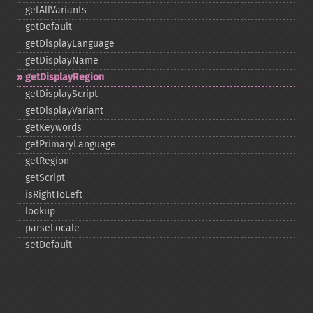
getAllVariants
getDefault
getDisplayLanguage
getDisplayName
getDisplayRegion
getDisplayScript
getDisplayVariant
getKeywords
getPrimaryLanguage
getRegion
getScript
isRightToLeft
lookup
parseLocale
setDefault