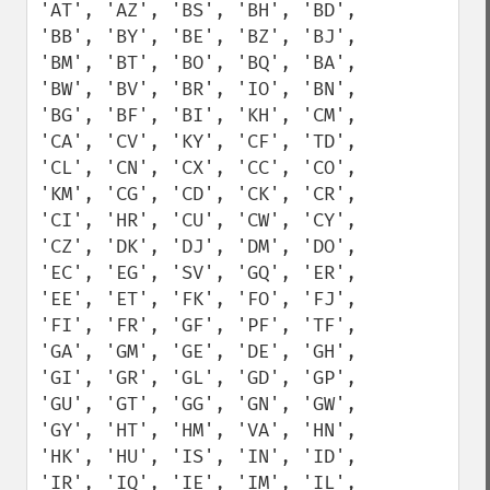
'AT', 'AZ', 'BS', 'BH', 'BD', 
'BB', 'BY', 'BE', 'BZ', 'BJ', 
'BM', 'BT', 'BO', 'BQ', 'BA', 
'BW', 'BV', 'BR', 'IO', 'BN', 
'BG', 'BF', 'BI', 'KH', 'CM', 
'CA', 'CV', 'KY', 'CF', 'TD', 
'CL', 'CN', 'CX', 'CC', 'CO', 
'KM', 'CG', 'CD', 'CK', 'CR', 
'CI', 'HR', 'CU', 'CW', 'CY', 
'CZ', 'DK', 'DJ', 'DM', 'DO', 
'EC', 'EG', 'SV', 'GQ', 'ER', 
'EE', 'ET', 'FK', 'FO', 'FJ', 
'FI', 'FR', 'GF', 'PF', 'TF', 
'GA', 'GM', 'GE', 'DE', 'GH', 
'GI', 'GR', 'GL', 'GD', 'GP', 
'GU', 'GT', 'GG', 'GN', 'GW', 
'GY', 'HT', 'HM', 'VA', 'HN', 
'HK', 'HU', 'IS', 'IN', 'ID', 
'IR', 'IQ', 'IE', 'IM', 'IL', 