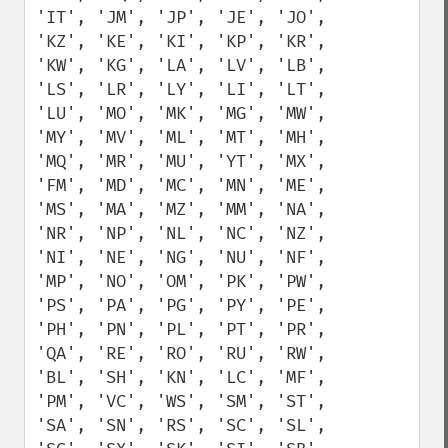
'IT', 'JM', 'JP', 'JE', 'JO', 
'KZ', 'KE', 'KI', 'KP', 'KR', 
'KW', 'KG', 'LA', 'LV', 'LB', 
'LS', 'LR', 'LY', 'LI', 'LT', 
'LU', 'MO', 'MK', 'MG', 'MW', 
'MY', 'MV', 'ML', 'MT', 'MH', 
'MQ', 'MR', 'MU', 'YT', 'MX', 
'FM', 'MD', 'MC', 'MN', 'ME', 
'MS', 'MA', 'MZ', 'MM', 'NA', 
'NR', 'NP', 'NL', 'NC', 'NZ', 
'NI', 'NE', 'NG', 'NU', 'NF', 
'MP', 'NO', 'OM', 'PK', 'PW', 
'PS', 'PA', 'PG', 'PY', 'PE', 
'PH', 'PN', 'PL', 'PT', 'PR', 
'QA', 'RE', 'RO', 'RU', 'RW', 
'BL', 'SH', 'KN', 'LC', 'MF', 
'PM', 'VC', 'WS', 'SM', 'ST', 
'SA', 'SN', 'RS', 'SC', 'SL', 