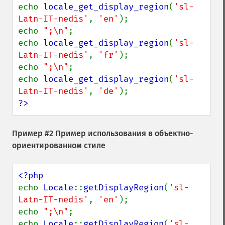
echo 
locale_get_display_region
(
'sl-
Latn-IT-nedis'
, 
'en'
);

echo 
";\n"
;

echo 
locale_get_display_region
(
'sl-
Latn-IT-nedis'
, 
'fr'
);

echo 
";\n"
;

echo 
locale_get_display_region
(
'sl-
Latn-IT-nedis'
, 
'de'
?>
Пример #2 Пример использования в объектно-
ориентированном стиле
echo 
Locale
::
getDisplayRegion
(
'sl-
Latn-IT-nedis'
, 
'en'
);

echo 
";\n"
;

echo 
Locale
::
getDisplayRegion
(
'sl-