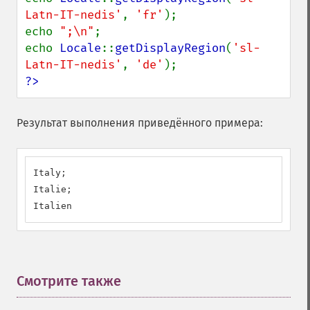
Latn-IT-nedis'
, 
'fr'
);

echo 
";\n"
;

echo 
Locale
::
getDisplayRegion
(
'sl-
Latn-IT-nedis'
, 
'de'
?>
Результат выполнения приведённого примера:
Italy;

Italie;

Italien
Смотрите также
¶