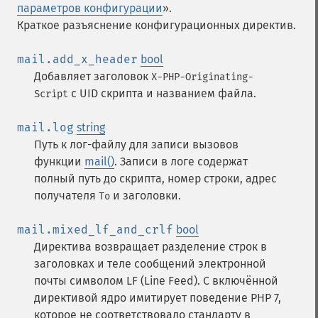
параметров конфигурации
».
Краткое разъяснение конфигурационных директив.
mail.add_x_header
bool
Добавляет заголовок
X-PHP-Originating-
с UID скрипта и названием файла.
Script
mail.log
string
Путь к лог-файлу для записи вызовов
функции
mail()
. Записи в логе содержат
полный путь до скрипта, номер строки, адрес
получателя
и заголовки.
To
mail.mixed_lf_and_crlf
bool
Директива возвращает разделение строк в
заголовках и теле сообщений электронной
почты символом LF (Line Feed). С включённой
директивой ядро имитирует поведение PHP 7,
которое не соответствовало стандарту в