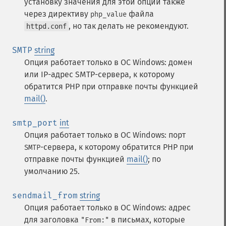
установку значения для этой опции также
через директиву
файла
php_value
, но так делать не рекомендуют.
httpd.conf
SMTP
string
Опция работает только в ОС Windows: домен
или IP-адрес SMTP-сервера, к которому
обратится PHP при отправке почты функцией
mail()
.
smtp_port
int
Опция работает только в ОС Windows: порт
-сервера, к которому обратится PHP при
SMTP
отправке почты функцией
mail()
; по
умолчанию 25.
sendmail_from
string
Опция работает только в ОС Windows: адрес
для заголовка
в письмах, которые
"From:"