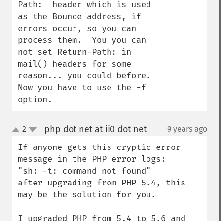
Path:  header which is used 
as the Bounce address, if 
errors occur, so you can 
process them.  You you can 
not set Return-Path: in 
mail() headers for some 
reason... you could before.  
Now you have to use the -f 
option.
php dot net at ii0 dot net
2
9 years ago
¶
up
down
If anyone gets this cryptic error 
message in the PHP error logs:

"sh: -t: command not found"

after upgrading from PHP 5.4, this 
may be the solution for you.

I upgraded PHP from 5.4 to 5.6 and 