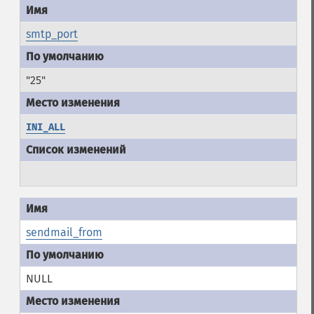
smtp_port
"25"
INI_ALL
sendmail_from
NULL