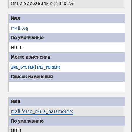
Опцию добавили в PHP 8.2.4
mail.log
NULL
|
INI_SYSTEM
INI_PERDIR
mail.force_extra_parameters
NULL