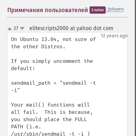
＋
Примечания пользователей
Добавить
3 notes
elitescripts2000 at yahoo dot com
27
¶
up
down
12 years ago
On Ubuntu 13.04, not sure of 
the other Distros. 

If you simply uncomment the 
default:

sendmail_path = "sendmail -t 
-i"

Your mail() functions will 
all fail.  This is because, 
you should place the FULL 
PATH (i.e.  
/usr/sbin/sendmail -t -i ) 
