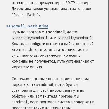
отправляют напрямую через SMTP-сервер.
Директива также устанавливает заголовок
.
"Return-Path:"
sendmail_path
string
Путь до программы
sendmail
, часто
или
.
/usr/sbin/sendmail
/usr/lib/sendmail
Команда
configure
пытается найти почтовый
агент sendmail и установить значение по
умолчанию автоматически, но если у
команды не получается, путь устанавливают
через эту опцию.
Системам, которые не отправляют письма
через агента
sendmail
, потребуется
установить для этой директивы путь до
обёртки или заменителя программы
sendmail, если почтовая система содержит и
предлагает такие альтернативы.