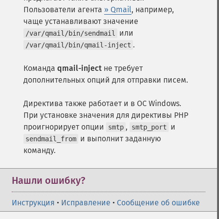
Пользователи агента
» Qmail
, например,
чаще устанавливают значение
или
/var/qmail/bin/sendmail
.
/var/qmail/bin/qmail-inject
Команда
qmail-inject
не требует
дополнительных опций для отправки писем.
Директива также работает и в ОС Windows.
При установке значения для директивы PHP
проигнорирует опции
,
и
smtp
smtp_port
и выполнит заданную
sendmail_from
команду.
Нашли ошибку?
Инструкция
•
Исправление
•
Сообщение об ошибке