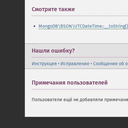
Смотрите также
¶
MongoDB\BSON\UTCDateTime::__toString()
Нашли ошибку?
Инструкция
•
Исправление
•
Сообщение об 
Примечания пользователей
Пользователи ещё не добавляли примечани