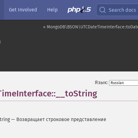
Get Involved
Help
Search docs
« MongoDB\BSON\UTCDateTimeInterface::toDa
х
Язык:
eInterface::__toString
ring
—
Возвращает строковое представление