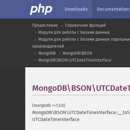
Downloads
Documentation
Предисловие
Справочник функций
Модули для работы с базами данных
Модули для работы с базами данных отдельны
производителей
MongoDB
MongoDB\BSON
MongoDB\BSON\UTCDateTimeInterface
MongoDB\BSON\UTCDateTim
(mongodb >=1.3.0)
MongoDB\BSON\UTCDateTimeInterface::__toSt
UTCDateTimeInterface