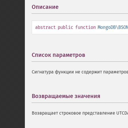
Описание
¶
abstract
public
function
MongoDB\BSO
Список параметров
¶
Сигнатура функции не содержит параметров
Возвращаемые значения
¶
Возвращает строковое представление UTCDa