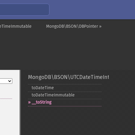
teTimeImmutable
MongoDB\BSON\DBPointer »
MongoDB\BSON\UTCDateTimeInterface
toDateTime
toDateTimeImmutable
_​_​toString