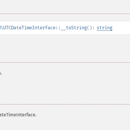
N\UTCDateTimeInterface::__toString
():
string
.
teTimeInterface.