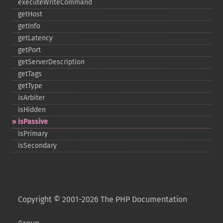
executeWriteCommand
getHost
getInfo
getLatency
getPort
getServerDescription
getTags
getType
isArbiter
isHidden
isPassive
isPrimary
isSecondary
Copyright © 2001-2026 The PHP Documentation