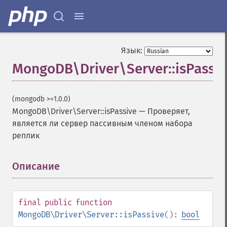
Язык:
MongoDB\Driver\Server::isPassiv
(mongodb >=1.0.0)
MongoDB\Driver\Server::isPassive
—
Проверяет,
является ли сервер пассивным членом набора
реплик
Описание
¶
final
public
function
MongoDB\Driver\Server::isPassive
():
bool