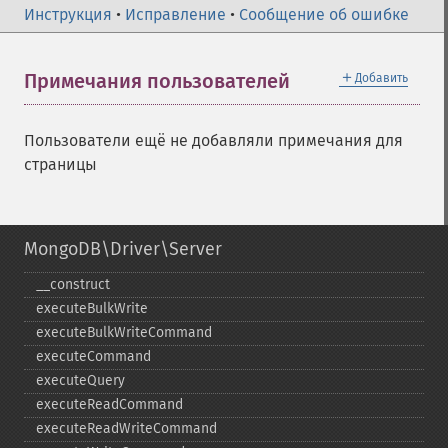
Инструкция
•
Исправление
•
Сообщение об ошибке
＋
Примечания пользователей
Добавить
Пользователи ещё не добавляли примечания для
страницы
MongoDB\Driver\Server
_​_​construct
executeBulkWrite
executeBulkWriteCommand
executeCommand
executeQuery
executeReadCommand
executeReadWriteCommand