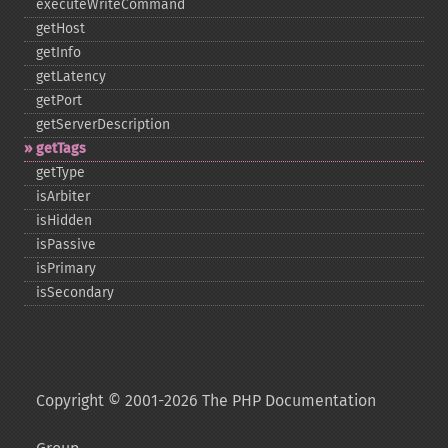
executeWriteCommand
getHost
getInfo
getLatency
getPort
getServerDescription
getTags
getType
isArbiter
isHidden
isPassive
isPrimary
isSecondary
Copyright © 2001-2026 The PHP Documentation