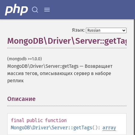
Язык:
MongoDB\Driver\Server::getTags
(mongodb >=1.0.0)
MongoDB\Driver\Server::getTags
—
Возвращает
массив тегов, описывающих сервер в наборе
реплик
Описание
¶
final
public
function
MongoDB\Driver\Server::getTags
():
array