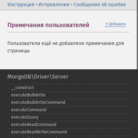
Инструкция
•
Исправление
•
Сообщение об ошибке
＋
Примечания пользователей
Добавить
Пользователи ещё не добавляли примечания для
страницы
MongoDB\Driver\Server
_​_​construct
executeBulkWrite
executeBulkWriteCommand
executeCommand
executeQuery
executeReadCommand
executeReadWriteCommand