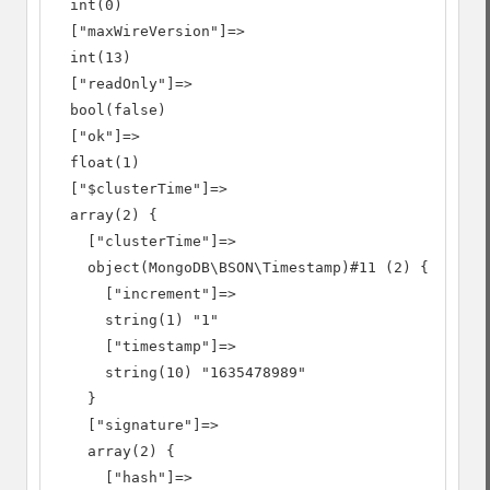
  int(0)

  ["maxWireVersion"]=>

  int(13)

  ["readOnly"]=>

  bool(false)

  ["ok"]=>

  float(1)

  ["$clusterTime"]=>

  array(2) {

    ["clusterTime"]=>

    object(MongoDB\BSON\Timestamp)#11 (2) {

      ["increment"]=>

      string(1) "1"

      ["timestamp"]=>

      string(10) "1635478989"

    }

    ["signature"]=>

    array(2) {

      ["hash"]=>
