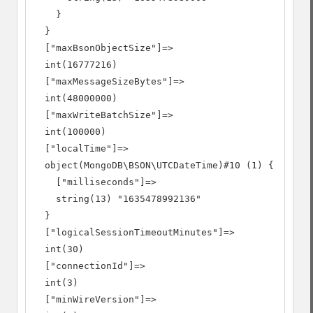
    }

  }

  ["maxBsonObjectSize"]=>

  int(16777216)

  ["maxMessageSizeBytes"]=>

  int(48000000)

  ["maxWriteBatchSize"]=>

  int(100000)

  ["localTime"]=>

  object(MongoDB\BSON\UTCDateTime)#10 (1) {

    ["milliseconds"]=>

    string(13) "1635478992136"

  }

  ["logicalSessionTimeoutMinutes"]=>

  int(30)

  ["connectionId"]=>

  int(3)

  ["minWireVersion"]=>
