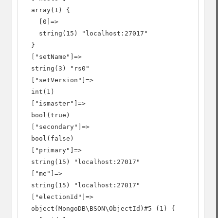
  array(1) {

    [0]=>

    string(15) "localhost:27017"

  }

  ["setName"]=>

  string(3) "rs0"

  ["setVersion"]=>

  int(1)

  ["ismaster"]=>

  bool(true)

  ["secondary"]=>

  bool(false)

  ["primary"]=>

  string(15) "localhost:27017"

  ["me"]=>

  string(15) "localhost:27017"

  ["electionId"]=>

  object(MongoDB\BSON\ObjectId)#5 (1) {
