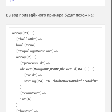
?>
Вывод приведённого примера будет похож на:
array(23) {

  ["helloOk"]=>

  bool(true)

  ["topologyVersion"]=>

  array(2) {

    ["processId"]=>

    object(MongoDB\BSON\ObjectId)#4 (1) {

      ["oid"]=>

      string(24) "617b6d696a3a89d2f77e6df0"

    }

    ["counter"]=>

    int(6)

  }

  ["hosts"]=>
