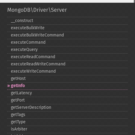
MongoDB\Driver\Server
_​_​construct
executeBulkWrite
executeBulkWriteCommand
executeCommand
executeQuery
executeReadCommand
executeReadWriteCommand
executeWriteCommand
getHost
getInfo
getLatency
getPort
getServerDescription
getTags
getType
isArbiter