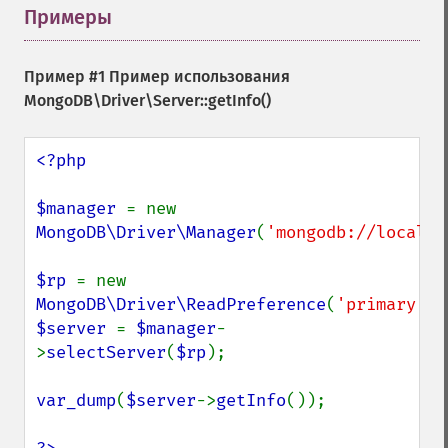
Примеры
¶
Пример #1 Пример использования
MongoDB\Driver\Server::getInfo()
<?php

$manager 
= new 
MongoDB\Driver\Manager
(
'mongodb://localho
$rp 
= new 
MongoDB\Driver\ReadPreference
(
'primary'
$server 
= 
$manager
-
>
selectServer
(
$rp
);

var_dump
(
$server
->
getInfo
());
