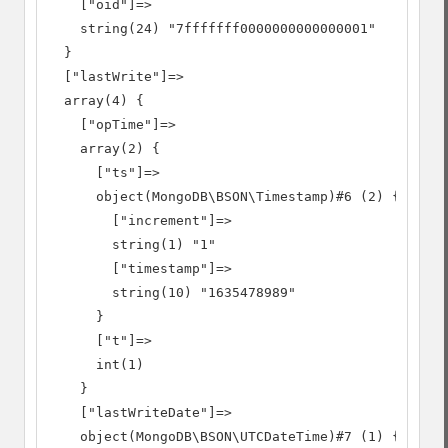
    ["oid"]=>

    string(24) "7fffffff0000000000000001"

  }

  ["lastWrite"]=>

  array(4) {

    ["opTime"]=>

    array(2) {

      ["ts"]=>

      object(MongoDB\BSON\Timestamp)#6 (2) {

        ["increment"]=>

        string(1) "1"

        ["timestamp"]=>

        string(10) "1635478989"

      }

      ["t"]=>

      int(1)

    }

    ["lastWriteDate"]=>

    object(MongoDB\BSON\UTCDateTime)#7 (1) {
