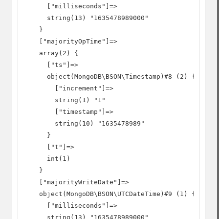
      ["milliseconds"]=>

      string(13) "1635478989000"

    }

    ["majorityOpTime"]=>

    array(2) {

      ["ts"]=>

      object(MongoDB\BSON\Timestamp)#8 (2) {

        ["increment"]=>

        string(1) "1"

        ["timestamp"]=>

        string(10) "1635478989"

      }

      ["t"]=>

      int(1)

    }

    ["majorityWriteDate"]=>

    object(MongoDB\BSON\UTCDateTime)#9 (1) {

      ["milliseconds"]=>

      string(13) "1635478989000"
