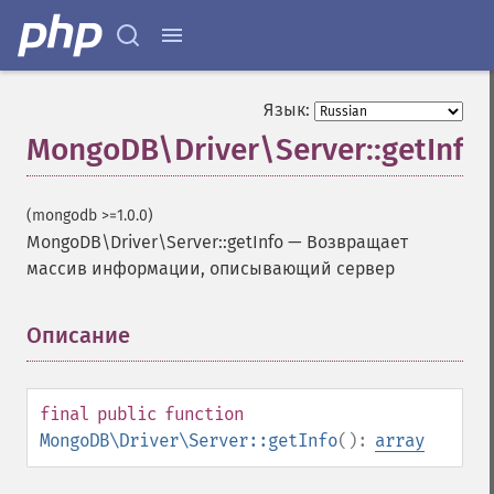
Язык:
MongoDB\Driver\Server::getInfo
(mongodb >=1.0.0)
MongoDB\Driver\Server::getInfo
—
Возвращает
массив информации, описывающий сервер
Описание
¶
final
public
function
MongoDB\Driver\Server::getInfo
():
array