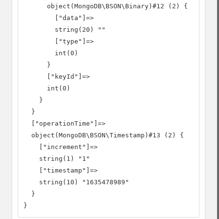
      object(MongoDB\BSON\Binary)#12 (2) {

        ["data"]=>

        string(20) ""

        ["type"]=>

        int(0)

      }

      ["keyId"]=>

      int(0)

    }

  }

  ["operationTime"]=>

  object(MongoDB\BSON\Timestamp)#13 (2) {

    ["increment"]=>

    string(1) "1"

    ["timestamp"]=>

    string(10) "1635478989"

  }

}