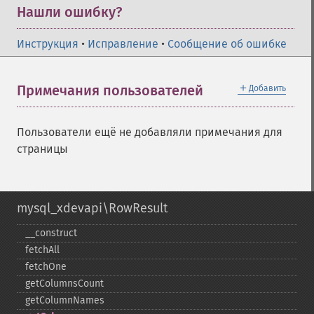
Нашли ошибку?
Инструкция
•
Исправление
•
Сообщение об ошибке
＋
Примечания пользователей
Добавить
Пользователи ещё не добавляли примечания для
страницы
mysql_xdevapi\RowResult
_​_​construct
fetchAll
fetchOne
getColumnsCount
getColumnNames