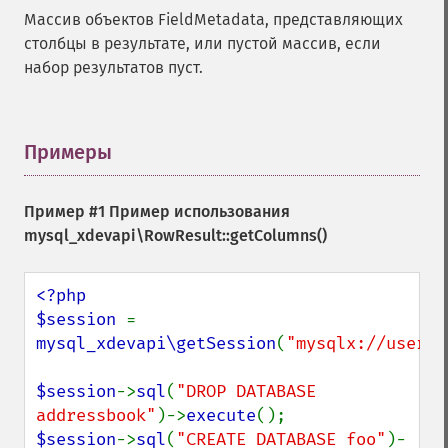
Массив объектов FieldMetadata, представляющих
столбцы в результате, или пустой массив, если
набор результатов пуст.
Примеры
¶
Пример #1 Пример использования
mysql_xdevapi\RowResult::getColumns()
<?php

$session 
= 
mysql_xdevapi\getSession
(
"mysqlx://user:p
$session
->
sql
(
"DROP DATABASE 
addressbook"
)->
execute
$session
->
sql
(
"CREATE DATABASE foo"
)-