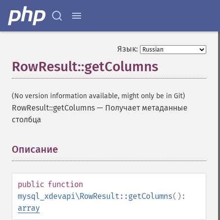
Язык:
RowResult::getColumns
(No version information available, might only be in Git)
RowResult::getColumns
—
Получает метаданные
столбца
Описание
¶
public
function
mysql_xdevapi\RowResult::getColumns
():
array