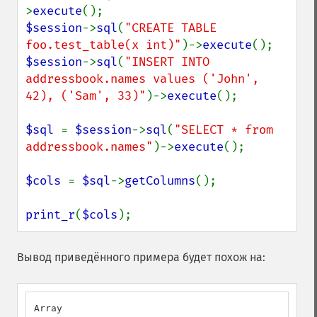
>
execute
$session
->
sql
(
"CREATE TABLE 
foo.test_table(x int)"
)->
execute
$session
->
sql
(
"INSERT INTO 
addressbook.names values ('John', 
42), ('Sam', 33)"
)->
execute
();

$sql 
= 
$session
->
sql
(
"SELECT * from 
addressbook.names"
)->
execute
();

$cols 
= 
$sql
->
getColumns
();

print_r
(
$cols
);
Вывод приведённого примера будет похож на:
Array
