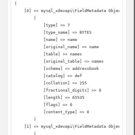
(

    [0] => mysql_xdevapi\FieldMetadata Object

        (

            [type] => 7

            [type_name] => BYTES

            [name] => name

            [original_name] => name

            [table] => names

            [original_table] => names

            [schema] => addressbook

            [catalog] => def

            [collation] => 255

            [fractional_digits] => 0

            [length] => 65535

            [flags] => 0

            [content_type] => 0

        )

    [1] => mysql_xdevapi\FieldMetadata Object

        (
