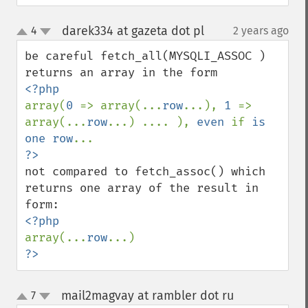
darek334 at gazeta dot pl
4
2 years ago
¶
up
down
be careful fetch_all(MYSQLI_ASSOC ) 
array(
0 
=> array(...
row
...), 
1 
=> 
array(...
row
...) .... ), 
even 
if 
is 
one row
not compared to fetch_assoc() which 
returns one array of the result in 
array(...
row
?>
mail2magvay at rambler dot ru
7
¶
up
down