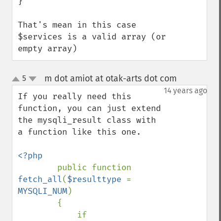
}

That's mean in this case 
$services is a valid array (or 
empty array)
m dot amiot at otak-arts dot com
5
¶
up
down
14 years ago
If you really need this 
function, you can just extend 
the mysqli_result class with 
a function like this one.

<?php

public function 
fetch_all
(
$resulttype 
= 
MYSQLI_NUM
)

        {

            if 