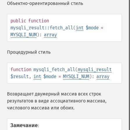
Объектно-ориентированный стиль
public
function
mysqli_result::fetch_all
(
int
$mode
=
MYSQLI_NUM
):
array
Процедурный стиль
function
mysqli_fetch_all
(
mysqli_result
$result
,
int
$mode
=
MYSQLI_NUM
):
array
Возвращает двумерный массив всех строк
результатов в виде ассоциативного массива,
числового массива или обоих.
Замечание
: