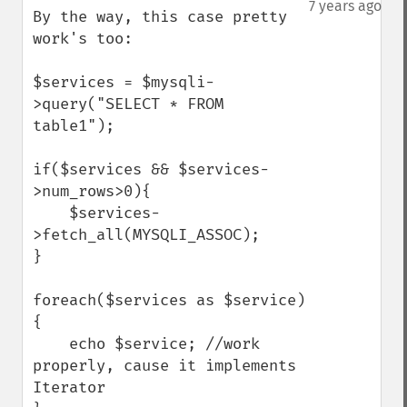
7 years ago
By the way, this case pretty 
work's too:

$services = $mysqli-
>query("SELECT * FROM 
table1");

if($services && $services-
>num_rows>0){

    $services-
>fetch_all(MYSQLI_ASSOC);

}

foreach($services as $service)
{

    echo $service; //work 
properly, cause it implements 
Iterator  
