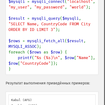
$mysqli 
= 
mysqli_connect
(
"localhost"
, 
"my_user"
, 
"my_password"
, 
"world"
);

$result 
= 
mysqli_query
(
$mysqli
, 
"SELECT Name, CountryCode FROM City 
ORDER BY ID LIMIT 3"
);

$rows 
= 
mysqli_fetch_all
(
$result
, 
MYSQLI_ASSOC
);

foreach (
$rows 
as 
$row
) {

printf
(
"%s (%s)\n"
, 
$row
[
"Name"
], 
$row
[
"CountryCode"
]);

}
Результат выполнения приведённых примеров:
Kabul (AFG)
