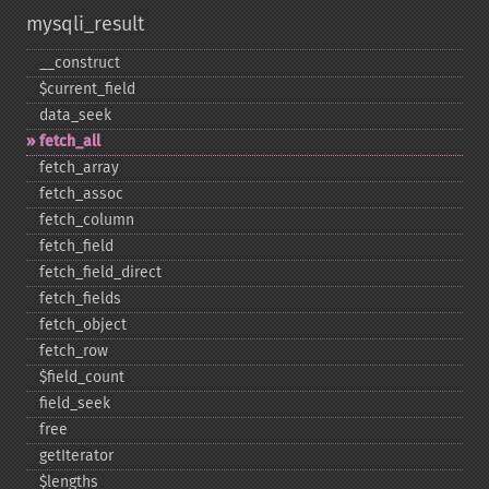
mysqli_result
_​_​construct
$current_​field
data_​seek
fetch_​all
fetch_​array
fetch_​assoc
fetch_​column
fetch_​field
fetch_​field_​direct
fetch_​fields
fetch_​object
fetch_​row
$field_​count
field_​seek
free
getIterator
$lengths