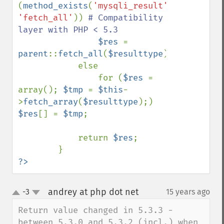
(
method_exists
(
'mysqli_result'
, 
'fetch_all'
)) 
# Compatibility 
layer with PHP < 5.3

$res 
= 
parent
::
fetch_all
(
$resulttype
);

            else

                for (
$res 
= 
array(); 
$tmp 
= 
$this
-
>
fetch_array
(
$resulttype
);) 
$res
[] = 
$tmp
;

            return 
$res
;

?>
andrey at php dot net
-3
15 years ago
¶
up
down
Return value changed in 5.3.3 - 
between 5.3.0 and 5.3.2 (incl.) when 