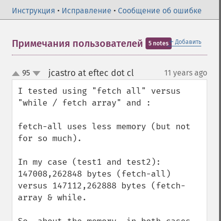
Инструкция
•
Исправление
•
Сообщение об ошибке
＋
Примечания пользователей
Добавить
5 notes
jcastro at eftec dot cl
95
11 years ago
¶
up
down
I tested using "fetch all" versus 
"while / fetch array" and :

fetch-all uses less memory (but not 
for so much).

In my case (test1 and test2): 
147008,262848 bytes (fetch-all) 
versus 147112,262888 bytes (fetch-
array & while.
