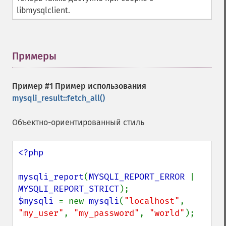
libmysqlclient.
Примеры
¶
Пример #1 Пример использования
mysqli_result::fetch_all()
Объектно-ориентированный стиль
<?php

mysqli_report
(
MYSQLI_REPORT_ERROR 
| 
MYSQLI_REPORT_STRICT
$mysqli 
= new 
mysqli
(
"localhost"
, 
"my_user"
, 
"my_password"
, 
"world"
);
