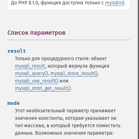
До PHP 8.1.0, функция доступна только с
mysqlnd
.
Список параметров
¶
result
Только для процедурного стиля: объект
mysqli_result
, который вернула функция
mysqli_query()
,
mysqli_store_result()
,
mysqli_use_result()
или
mysqli_stmt_get_result()
.
mode
Этот необязательный параметр принимает
значение константы, которая указывает на
тип массива, в который требуется поместить
данные. Возможные значения параметра: