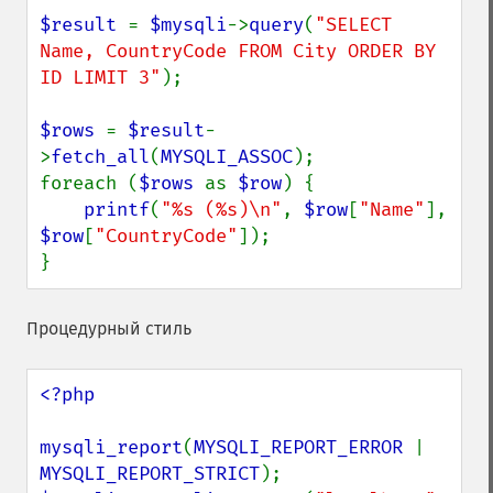
$result 
= 
$mysqli
->
query
(
"SELECT 
Name, CountryCode FROM City ORDER BY 
ID LIMIT 3"
);

$rows 
= 
$result
-
>
fetch_all
(
MYSQLI_ASSOC
);

foreach (
$rows 
as 
$row
) {

printf
(
"%s (%s)\n"
, 
$row
[
"Name"
], 
$row
[
"CountryCode"
]);

}
Процедурный стиль
<?php

mysqli_report
(
MYSQLI_REPORT_ERROR 
| 
MYSQLI_REPORT_STRICT