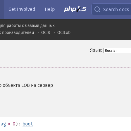
Get Involved
Help
Search docs
для работы с базами данных
х производителей
OCI8
OCILob
Язык:
 объекта LOB на сервер
lag
= 0
):
bool