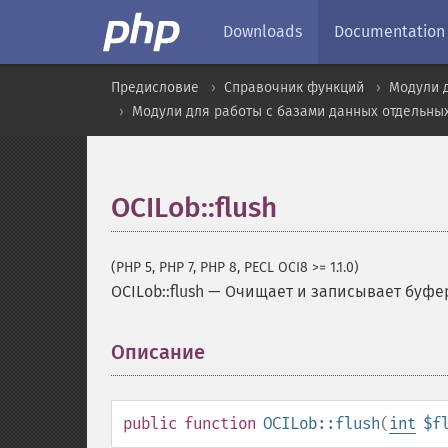
Downloads
Documentation
Предисловие
Справочник функций
Модули 
Модули для работы с базами данных отдельны
OCILob::flush
(PHP 5, PHP 7, PHP 8, PECL OCI8 >= 1.1.0)
OCILob::flush
—
Очищает и записывает буфер
Описание
¶
public
function
OCILob::flush
(
int
$f