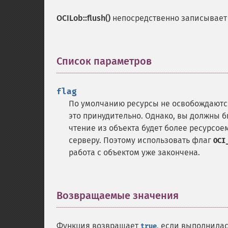
OCILob::flush()
непосредственно записывает 
Список параметров
¶
flag
По умолчанию ресурсы не освобождаютс
это принудительно. Однако, вы должны б
чтение из объекта будет более ресурсо
серверу. Поэтому использовать флаг
OCI
работа с объектом уже закончена.
Возвращаемые значения
¶
Функция возвращает
, если выполнила
true