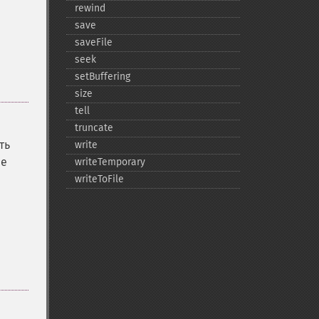
rewind
save
saveFile
seek
setBuffering
size
tell
truncate
ть
write
ее
writeTemporary
writeToFile