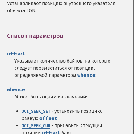
Устанавливает позицию внутреннего указателя
объекта LOB.
Список параметров
¶
offset
Указывает количество байтов, на которые
следует переместиться от позиции,
определяемой параметром
whence
:
whence
Может быть одним из значений:
- установить позицию,
OCI_SEEK_SET
равную
offset
- прибавить к текущей
OCI_SEEK_CUR
позиции
offset
байт