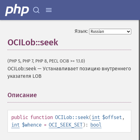
Язык:
OCILob::seek
(PHP 5, PHP 7, PHP 8, PECL OCI8 >= 1.1.0)
OCILob::seek
—
Устанавливает позицию внутреннего
указателя LOB
Описание
¶
public
function
OCILob::seek
(
int
$offset
,
int
$whence
=
OCI_SEEK_SET
):
bool